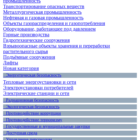
промышленность
Транспортирование опасных веществ
Металлургическая промышленность
Нефтяная и газовая промышленность
Объекты газораспределения и газопотребления
Оборудование, работающее под давлением
Горные производства
Гидротехнические сооружения
Взрывоопасные объекты хранения и переработки
растительного сырья
Подъёмные сооружения
Лифты
Новая категория
· Энергетическая безопасность
Тепловые энергоустановки и сети
Электроустановки потребителей
Электрические станции и сети
· Радиационная безопасность
· Экологическая безопасность
· Противодействие коррупции
· Противодействие терроризму
· Государственные и муниципальные закупки
· Доступная среда
· Управление персоналом