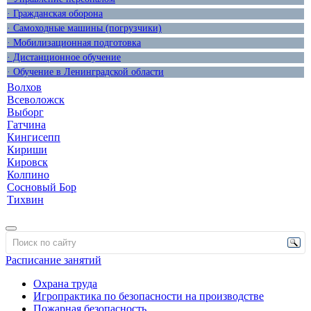
· Гражданская оборона
· Самоходные машины (погрузчики)
· Мобилизационная подготовка
· Дистанционное обучение
· Обучение в Ленинградской области
Волхов
Всеволожск
Выборг
Гатчина
Кингисепп
Кириши
Кировск
Колпино
Сосновый Бор
Тихвин
Расписание занятий
Охрана труда
Игропрактика по безопасности на производстве
Пожарная безопасность