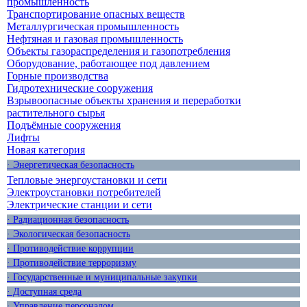
промышленность
Транспортирование опасных веществ
Металлургическая промышленность
Нефтяная и газовая промышленность
Объекты газораспределения и газопотребления
Оборудование, работающее под давлением
Горные производства
Гидротехнические сооружения
Взрывоопасные объекты хранения и переработки
растительного сырья
Подъёмные сооружения
Лифты
Новая категория
· Энергетическая безопасность
Тепловые энергоустановки и сети
Электроустановки потребителей
Электрические станции и сети
· Радиационная безопасность
· Экологическая безопасность
· Противодействие коррупции
· Противодействие терроризму
· Государственные и муниципальные закупки
· Доступная среда
· Управление персоналом