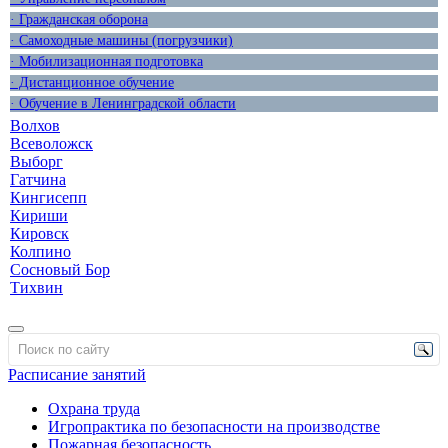
· Гражданская оборона
· Самоходные машины (погрузчики)
· Мобилизационная подготовка
· Дистанционное обучение
· Обучение в Ленинградской области
Волхов
Всеволожск
Выборг
Гатчина
Кингисепп
Кириши
Кировск
Колпино
Сосновый Бор
Тихвин
Расписание занятий
Охрана труда
Игропрактика по безопасности на производстве
Пожарная безопасность