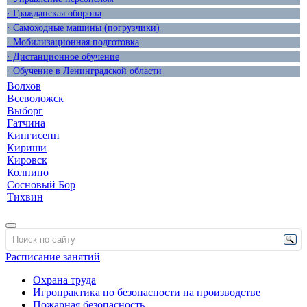
· Гражданская оборона
· Самоходные машины (погрузчики)
· Мобилизационная подготовка
· Дистанционное обучение
· Обучение в Ленинградской области
Волхов
Всеволожск
Выборг
Гатчина
Кингисепп
Кириши
Кировск
Колпино
Сосновый Бор
Тихвин
Расписание занятий
Охрана труда
Игропрактика по безопасности на производстве
Пожарная безопасность