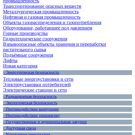
промышленность
Транспортирование опасных веществ
Металлургическая промышленность
Нефтяная и газовая промышленность
Объекты газораспределения и газопотребления
Оборудование, работающее под давлением
Горные производства
Гидротехнические сооружения
Взрывоопасные объекты хранения и переработки
растительного сырья
Подъёмные сооружения
Лифты
Новая категория
· Энергетическая безопасность
Тепловые энергоустановки и сети
Электроустановки потребителей
Электрические станции и сети
· Радиационная безопасность
· Экологическая безопасность
· Противодействие коррупции
· Противодействие терроризму
· Государственные и муниципальные закупки
· Доступная среда
· Управление персоналом