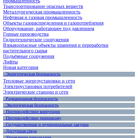
промышленность
Транспортирование опасных веществ
Металлургическая промышленность
Нефтяная и газовая промышленность
Объекты газораспределения и газопотребления
Оборудование, работающее под давлением
Горные производства
Гидротехнические сооружения
Взрывоопасные объекты хранения и переработки
растительного сырья
Подъёмные сооружения
Лифты
Новая категория
· Энергетическая безопасность
Тепловые энергоустановки и сети
Электроустановки потребителей
Электрические станции и сети
· Радиационная безопасность
· Экологическая безопасность
· Противодействие коррупции
· Противодействие терроризму
· Государственные и муниципальные закупки
· Доступная среда
· Управление персоналом