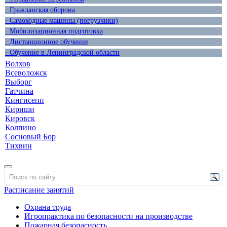
· Гражданская оборона
· Самоходные машины (погрузчики)
· Мобилизационная подготовка
· Дистанционное обучение
· Обучение в Ленинградской области
Волхов
Всеволожск
Выборг
Гатчина
Кингисепп
Кириши
Кировск
Колпино
Сосновый Бор
Тихвин
Расписание занятий
Охрана труда
Игропрактика по безопасности на производстве
Пожарная безопасность