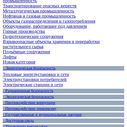
промышленность
Транспортирование опасных веществ
Металлургическая промышленность
Нефтяная и газовая промышленность
Объекты газораспределения и газопотребления
Оборудование, работающее под давлением
Горные производства
Гидротехнические сооружения
Взрывоопасные объекты хранения и переработки
растительного сырья
Подъёмные сооружения
Лифты
Новая категория
· Энергетическая безопасность
Тепловые энергоустановки и сети
Электроустановки потребителей
Электрические станции и сети
· Радиационная безопасность
· Экологическая безопасность
· Противодействие коррупции
· Противодействие терроризму
· Государственные и муниципальные закупки
· Доступная среда
· Управление персоналом