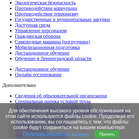
Экологическая безопасность
Противодействие коррупции
Противодействие терроризму
Государственные и муниципальные закупки
Доступная среда
Управление персоналом
Гражданская оборона
Самоходные машины (погрузчики)
Мобилизационная подготовка
Дистанционное обучение
Обучение в Ленинградской области
Дистанционное обучение
Онлайн тестирование
Дополнительно
Сведения об образовательной организации
Cпециальная оценка условий труда
Независимая оценка квалификации
Для обеспечения высокого уровня обслуживания на
Проверка подлинности протоколов в Едином портале
этом сайте используются файлы cookie. Продолжая его
Готовность документов ТАК
использование, вы соглашаетесь с тем, что файлы
Нормативные документы
cookie будут сохраняться на вашем компьютере.
Это интересно!
Политика обработки данных
Принять
Контактная информация