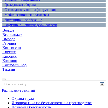
· Гражданская оборона
· Самоходные машины (погрузчики)
· Мобилизационная подготовка
· Дистанционное обучение
· Обучение в Ленинградской области
Волхов
Всеволожск
Выборг
Гатчина
Кингисепп
Кириши
Кировск
Колпино
Сосновый Бор
Тихвин
Расписание занятий
Охрана труда
Игропрактика по безопасности на производстве
Пожарная безопасность