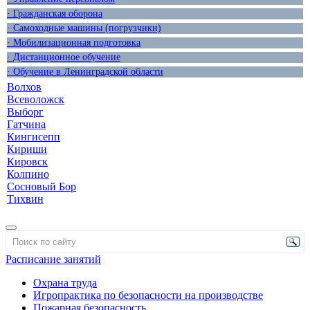
· Гражданская оборона
· Самоходные машины (погрузчики)
· Мобилизационная подготовка
· Дистанционное обучение
· Обучение в Ленинградской области
Волхов
Всеволожск
Выборг
Гатчина
Кингисепп
Кириши
Кировск
Колпино
Сосновый Бор
Тихвин
Расписание занятий
Охрана труда
Игропрактика по безопасности на производстве
Пожарная безопасность