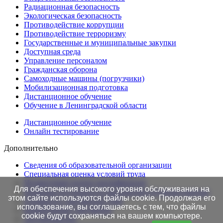
Радиационная безопасность
Экологическая безопасность
Противодействие коррупции
Противодействие терроризму
Государственные и муниципальные закупки
Доступная среда
Управление персоналом
Гражданская оборона
Самоходные машины (погрузчики)
Мобилизационная подготовка
Дистанционное обучение
Обучение в Ленинградской области
Дистанционное обучение
Онлайн тестирование
Дополнительно
Сведения об образовательной организации
Cпециальная оценка условий труда
Независимая оценка квалификации
Для обеспечения высокого уровня обслуживания на
Проверка подлинности протоколов в Едином портале
этом сайте используются файлы cookie. Продолжая его
Готовность документов ТАК
использование, вы соглашаетесь с тем, что файлы
Нормативные документы
cookie будут сохраняться на вашем компьютере.
Это интересно!