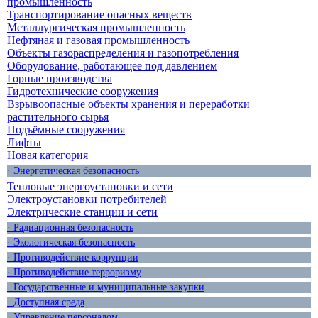
промышленность
Транспортирование опасных веществ
Металлургическая промышленность
Нефтяная и газовая промышленность
Объекты газораспределения и газопотребления
Оборудование, работающее под давлением
Горные производства
Гидротехнические сооружения
Взрывоопасные объекты хранения и переработки
растительного сырья
Подъёмные сооружения
Лифты
Новая категория
· Энергетическая безопасность
Тепловые энергоустановки и сети
Электроустановки потребителей
Электрические станции и сети
· Радиационная безопасность
· Экологическая безопасность
· Противодействие коррупции
· Противодействие терроризму
· Государственные и муниципальные закупки
· Доступная среда
· Управление персоналом