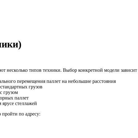
чики)
уют несколько типов техники. Выбор конкретной модели зависи
ального перемещения паллет на небольшие расстояния
естандартных грузов
с грузом
борных паллет
 ярусе стеллажей
 пройти по адресу: