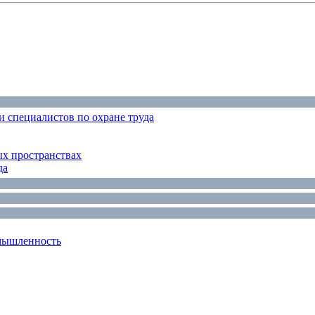
 специалистов по охране труда
ых пространствах
да
мышленность