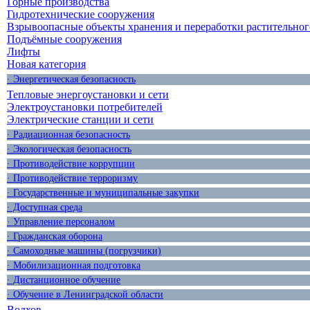
Горные производства
Гидротехнические сооружения
Взрывоопасные объекты хранения и переработки растительног
Подъёмные сооружения
Лифты
Новая категория
· Энергетическая безопасность
Тепловые энергоустановки и сети
Электроустановки потребителей
Электрические станции и сети
· Радиационная безопасность
· Экологическая безопасность
· Противодействие коррупции
· Противодействие терроризму
· Государственные и муниципальные закупки
· Доступная среда
· Управление персоналом
· Гражданская оборона
· Самоходные машины (погрузчики)
· Мобилизационная подготовка
· Дистанционное обучение
· Обучение в Ленинградской области
Волхов