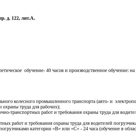
. д. 122, лит.А.
оретическое обучение- 40 часов и производственное обучение: на
ного колесного промышленного транспорта (авто- и электропог
и охраны труда для рабочих);
о-транспортных работ и требования охраны труда для водителе
х работ и требования охраны труда для водителей погрузчика (
огрузчиками категории «В» или «С» - 24 часа (обучение в обла