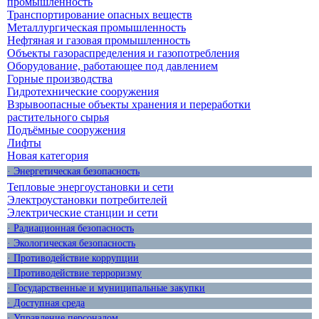
промышленность
Транспортирование опасных веществ
Металлургическая промышленность
Нефтяная и газовая промышленность
Объекты газораспределения и газопотребления
Оборудование, работающее под давлением
Горные производства
Гидротехнические сооружения
Взрывоопасные объекты хранения и переработки
растительного сырья
Подъёмные сооружения
Лифты
Новая категория
· Энергетическая безопасность
Тепловые энергоустановки и сети
Электроустановки потребителей
Электрические станции и сети
· Радиационная безопасность
· Экологическая безопасность
· Противодействие коррупции
· Противодействие терроризму
· Государственные и муниципальные закупки
· Доступная среда
· Управление персоналом