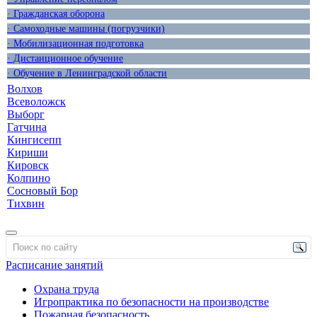
· Гражданская оборона
· Самоходные машины (погрузчики)
· Мобилизационная подготовка
· Дистанционное обучение
· Обучение в Ленинградской области
Волхов
Всеволожск
Выборг
Гатчина
Кингисепп
Кириши
Кировск
Колпино
Сосновый Бор
Тихвин
Расписание занятий
Охрана труда
Игропрактика по безопасности на производстве
Пожарная безопасность