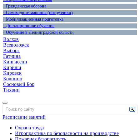
· Гражданская оборона
· Самоходные машины (погрузчики)
· Мобилизационная подготовка
· Дистанционное обучение
· Обучение в Ленинградской области
Волхов
Всеволожск
Выборг
Гатчина
Кингисепп
Кириши
Кировск
Колпино
Сосновый Бор
Тихвин
Расписание занятий
Охрана труда
Игропрактика по безопасности на производстве
Пожарная безопасность