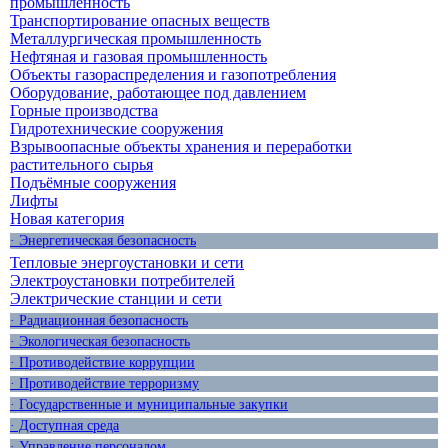
промышленность
Транспортирование опасных веществ
Металлургическая промышленность
Нефтяная и газовая промышленность
Объекты газораспределения и газопотребления
Оборудование, работающее под давлением
Горные производства
Гидротехнические сооружения
Взрывоопасные объекты хранения и переработки
растительного сырья
Подъёмные сооружения
Лифты
Новая категория
· Энергетическая безопасность
Тепловые энергоустановки и сети
Электроустановки потребителей
Электрические станции и сети
· Радиационная безопасность
· Экологическая безопасность
· Противодействие коррупции
· Противодействие терроризму
· Государственные и муниципальные закупки
· Доступная среда
· Управление персоналом