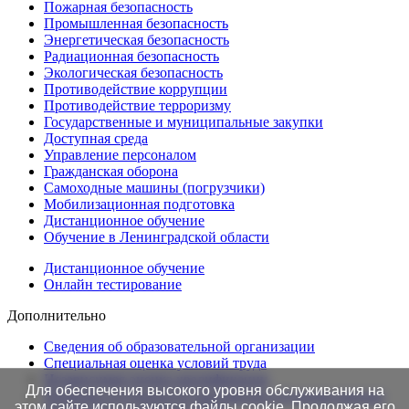
Пожарная безопасность
Промышленная безопасность
Энергетическая безопасность
Радиационная безопасность
Экологическая безопасность
Противодействие коррупции
Противодействие терроризму
Государственные и муниципальные закупки
Доступная среда
Управление персоналом
Гражданская оборона
Самоходные машины (погрузчики)
Мобилизационная подготовка
Дистанционное обучение
Обучение в Ленинградской области
Дистанционное обучение
Онлайн тестирование
Дополнительно
Сведения об образовательной организации
Cпециальная оценка условий труда
Независимая оценка квалификации
Для обеспечения высокого уровня обслуживания на
Проверка подлинности протоколов в Едином портале
этом сайте используются файлы cookie. Продолжая его