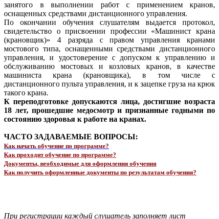
занятого в выполнении работ с применением кранов,
оснащенных средствами дистанционного управления.
По окончании обучения слушателям выдается протокол,
свидетельство о присвоении профессии «Машинист крана
(крановщик)» 4 разряда с правом управления кранами
мостового типа, оснащенными средствами дистанционного
управления, и удостоверение с допуском к управлению и
обслуживанию мостовых и козловых кранов, в качестве
машиниста крана (крановщика), в том числе с
дистанционного пульта управления, и к зацепке груза на крюк
такого крана.
К переподготовке допускаются лица, достигшие возраста
18 лет, прошедшие медосмотр и признанные годными по
состоянию здоровья к работе на кранах.
ЧАСТО ЗАДАВАЕМЫЕ ВОПРОСЫ:
Как начать обучение по программе?
Как проходит обучение по программе?
Документы, необходимые для оформления обучения
Как получить оформленные документы по результатам обучения?
При регистрации каждый слушатель заполняет лист