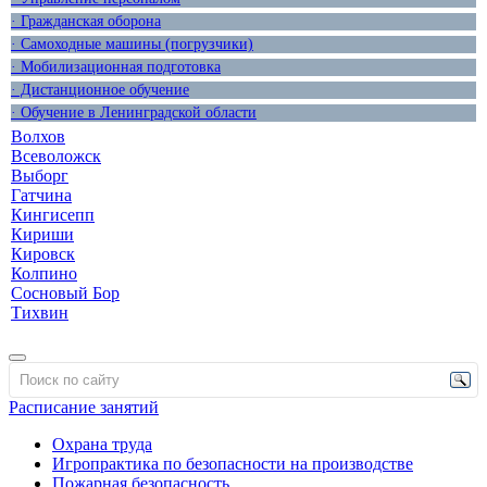
· Гражданская оборона
· Самоходные машины (погрузчики)
· Мобилизационная подготовка
· Дистанционное обучение
· Обучение в Ленинградской области
Волхов
Всеволожск
Выборг
Гатчина
Кингисепп
Кириши
Кировск
Колпино
Сосновый Бор
Тихвин
Расписание занятий
Охрана труда
Игропрактика по безопасности на производстве
Пожарная безопасность