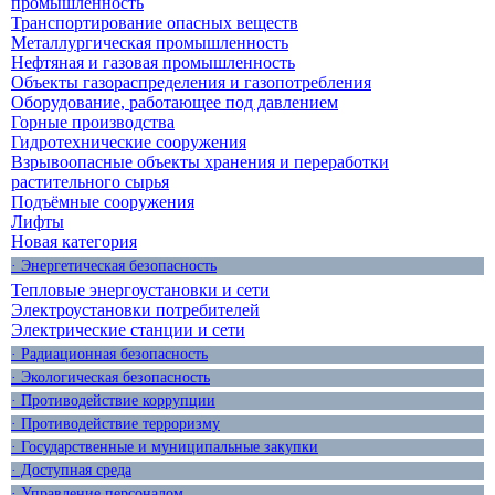
промышленность
Транспортирование опасных веществ
Металлургическая промышленность
Нефтяная и газовая промышленность
Объекты газораспределения и газопотребления
Оборудование, работающее под давлением
Горные производства
Гидротехнические сооружения
Взрывоопасные объекты хранения и переработки
растительного сырья
Подъёмные сооружения
Лифты
Новая категория
· Энергетическая безопасность
Тепловые энергоустановки и сети
Электроустановки потребителей
Электрические станции и сети
· Радиационная безопасность
· Экологическая безопасность
· Противодействие коррупции
· Противодействие терроризму
· Государственные и муниципальные закупки
· Доступная среда
· Управление персоналом