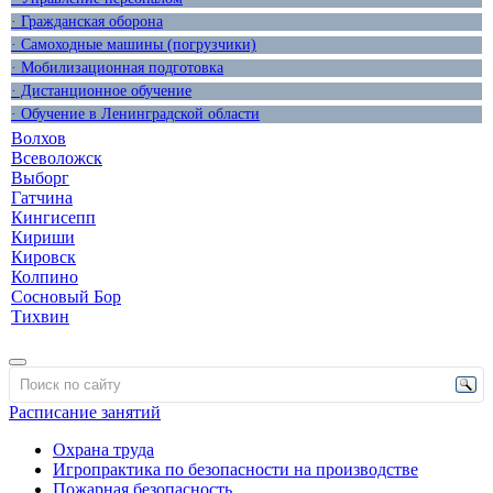
· Гражданская оборона
· Самоходные машины (погрузчики)
· Мобилизационная подготовка
· Дистанционное обучение
· Обучение в Ленинградской области
Волхов
Всеволожск
Выборг
Гатчина
Кингисепп
Кириши
Кировск
Колпино
Сосновый Бор
Тихвин
Расписание занятий
Охрана труда
Игропрактика по безопасности на производстве
Пожарная безопасность