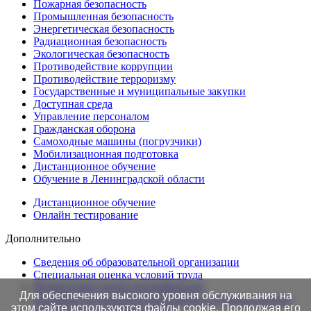
Пожарная безопасность
Промышленная безопасность
Энергетическая безопасность
Радиационная безопасность
Экологическая безопасность
Противодействие коррупции
Противодействие терроризму
Государственные и муниципальные закупки
Доступная среда
Управление персоналом
Гражданская оборона
Самоходные машины (погрузчики)
Мобилизационная подготовка
Дистанционное обучение
Обучение в Ленинградской области
Дистанционное обучение
Онлайн тестирование
Дополнительно
Сведения об образовательной организации
Cпециальная оценка условий труда
Независимая оценка квалификации
Для обеспечения высокого уровня обслуживания на
Проверка подлинности протоколов в Едином портале
этом сайте используются файлы cookie. Продолжая его