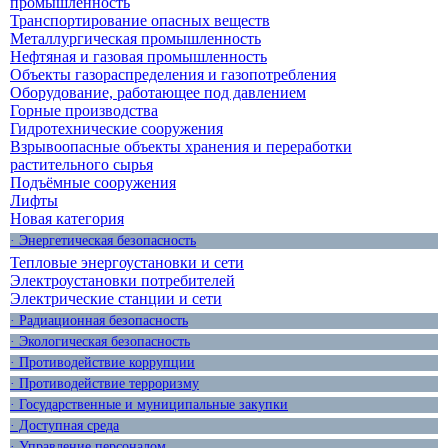
промышленность
Транспортирование опасных веществ
Металлургическая промышленность
Нефтяная и газовая промышленность
Объекты газораспределения и газопотребления
Оборудование, работающее под давлением
Горные производства
Гидротехнические сооружения
Взрывоопасные объекты хранения и переработки
растительного сырья
Подъёмные сооружения
Лифты
Новая категория
· Энергетическая безопасность
Тепловые энергоустановки и сети
Электроустановки потребителей
Электрические станции и сети
· Радиационная безопасность
· Экологическая безопасность
· Противодействие коррупции
· Противодействие терроризму
· Государственные и муниципальные закупки
· Доступная среда
· Управление персоналом