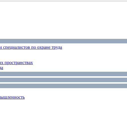
 специалистов по охране труда
ых пространствах
да
мышленность