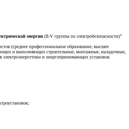
лектрической энергии
(II-V группы по электробезопасности)
"
стов (среднее профессиональное образование, высшее
зующих и выполняющих строительные, монтажные, наладочные,
ов электроэнергетики и энергопринимающих установок
ктроустановок;