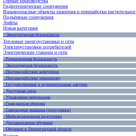
Горные производства
Гидротехнические сооружения
Взрывоопасные объекты хранения и переработки растительног
Подъёмные сооружения
Лифты
Новая категория
· Энергетическая безопасность
Тепловые энергоустановки и сети
Электроустановки потребителей
Электрические станции и сети
· Радиационная безопасность
· Экологическая безопасность
· Противодействие коррупции
· Противодействие терроризму
· Государственные и муниципальные закупки
· Доступная среда
· Управление персоналом
· Гражданская оборона
· Самоходные машины (погрузчики)
· Мобилизационная подготовка
· Дистанционное обучение
· Обучение в Ленинградской области
Волхов