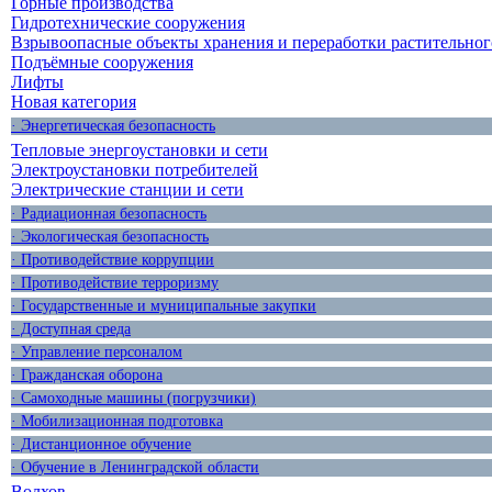
Горные производства
Гидротехнические сооружения
Взрывоопасные объекты хранения и переработки растительног
Подъёмные сооружения
Лифты
Новая категория
· Энергетическая безопасность
Тепловые энергоустановки и сети
Электроустановки потребителей
Электрические станции и сети
· Радиационная безопасность
· Экологическая безопасность
· Противодействие коррупции
· Противодействие терроризму
· Государственные и муниципальные закупки
· Доступная среда
· Управление персоналом
· Гражданская оборона
· Самоходные машины (погрузчики)
· Мобилизационная подготовка
· Дистанционное обучение
· Обучение в Ленинградской области
Волхов