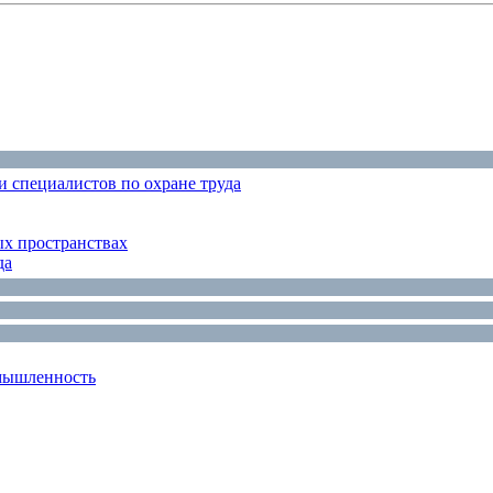
 специалистов по охране труда
ых пространствах
да
мышленность