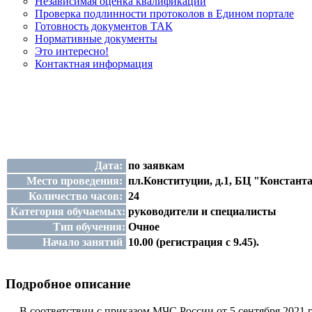
Независимая оценка квалификации
Проверка подлинности протоколов в Едином портале
Готовность документов ТАК
Нормативные документы
Это интересно!
Контактная информация
Дата:
по заявкам
Место проведения:
пл.Конституции, д.1, БЦ "Константа
Количество часов:
24
Категория обучаемых:
руководители и специалисты
Тип обучения:
Очное
Начало занятий
10.00 (регистрация с 9.45).
Подробное описание
В соответствии с приказом МЧС России от 5 сентября 2021 