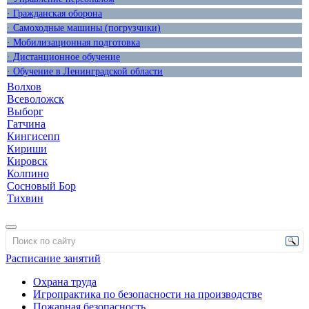
· Гражданская оборона
· Самоходные машины (погрузчики)
· Мобилизационная подготовка
· Дистанционное обучение
· Обучение в Ленинградской области
Волхов
Всеволожск
Выборг
Гатчина
Кингисепп
Кириши
Кировск
Колпино
Сосновый Бор
Тихвин
Расписание занятий
Охрана труда
Игропрактика по безопасности на производстве
Пожарная безопасность