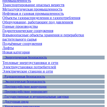
промышленность
Транспортирование опасных веществ
Металлургическая промышленность
Нефтяная и газовая промышленность
Объекты газораспределения и газопотребления
Оборудование, работающее под давлением
Горные производства
Гидротехнические сооружения
Взрывоопасные объекты хранения и переработки
растительного сырья
Подъёмные сооружения
Лифты
Новая категория
· Энергетическая безопасность
Тепловые энергоустановки и сети
Электроустановки потребителей
Электрические станции и сети
· Радиационная безопасность
· Экологическая безопасность
· Противодействие коррупции
· Противодействие терроризму
· Государственные и муниципальные закупки
· Доступная среда
· Управление персоналом