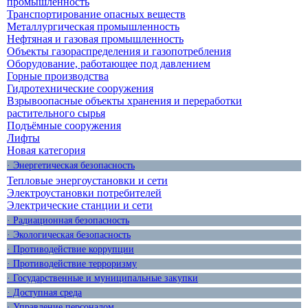
промышленность
Транспортирование опасных веществ
Металлургическая промышленность
Нефтяная и газовая промышленность
Объекты газораспределения и газопотребления
Оборудование, работающее под давлением
Горные производства
Гидротехнические сооружения
Взрывоопасные объекты хранения и переработки
растительного сырья
Подъёмные сооружения
Лифты
Новая категория
· Энергетическая безопасность
Тепловые энергоустановки и сети
Электроустановки потребителей
Электрические станции и сети
· Радиационная безопасность
· Экологическая безопасность
· Противодействие коррупции
· Противодействие терроризму
· Государственные и муниципальные закупки
· Доступная среда
· Управление персоналом