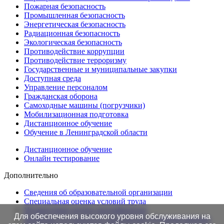
Пожарная безопасность
Промышленная безопасность
Энергетическая безопасность
Радиационная безопасность
Экологическая безопасность
Противодействие коррупции
Противодействие терроризму
Государственные и муниципальные закупки
Доступная среда
Управление персоналом
Гражданская оборона
Самоходные машины (погрузчики)
Мобилизационная подготовка
Дистанционное обучение
Обучение в Ленинградской области
Дистанционное обучение
Онлайн тестирование
Дополнительно
Сведения об образовательной организации
Cпециальная оценка условий труда
Независимая оценка квалификации
Для обеспечения высокого уровня обслуживания на
Проверка подлинности протоколов в Едином портале