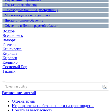
· Гражданская оборона
· Самоходные машины (погрузчики)
· Мобилизационная подготовка
· Дистанционное обучение
· Обучение в Ленинградской области
Волхов
Всеволожск
Выборг
Гатчина
Кингисепп
Кириши
Кировск
Колпино
Сосновый Бор
Тихвин
Расписание занятий
Охрана труда
Игропрактика по безопасности на производстве
Пожарная безопасность