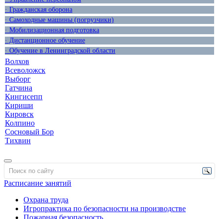
· Гражданская оборона
· Самоходные машины (погрузчики)
· Мобилизационная подготовка
· Дистанционное обучение
· Обучение в Ленинградской области
Волхов
Всеволожск
Выборг
Гатчина
Кингисепп
Кириши
Кировск
Колпино
Сосновый Бор
Тихвин
Расписание занятий
Охрана труда
Игропрактика по безопасности на производстве
Пожарная безопасность