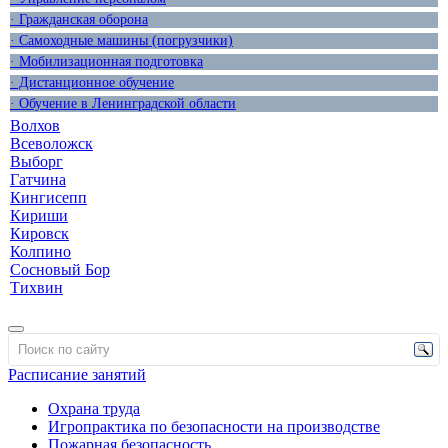
· Гражданская оборона
· Самоходные машины (погрузчики)
· Мобилизационная подготовка
· Дистанционное обучение
· Обучение в Ленинградской области
Волхов
Всеволожск
Выборг
Гатчина
Кингисепп
Кириши
Кировск
Колпино
Сосновый Бор
Тихвин
Расписание занятий
Охрана труда
Игропрактика по безопасности на производстве
Пожарная безопасность