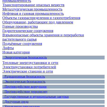
промышленность
Транспортирование опасных веществ
Металлургическая промышленность
Нефтяная и газовая промышленность
Объекты газораспределения и газопотребления
Оборудование, работающее под давлением
Горные производства
Гидротехнические сооружения
Взрывоопасные объекты хранения и переработки
растительного сырья
Подъёмные сооружения
Лифты
Новая категория
· Энергетическая безопасность
Тепловые энергоустановки и сети
Электроустановки потребителей
Электрические станции и сети
· Радиационная безопасность
· Экологическая безопасность
· Противодействие коррупции
· Противодействие терроризму
· Государственные и муниципальные закупки
· Доступная среда
· Управление персоналом