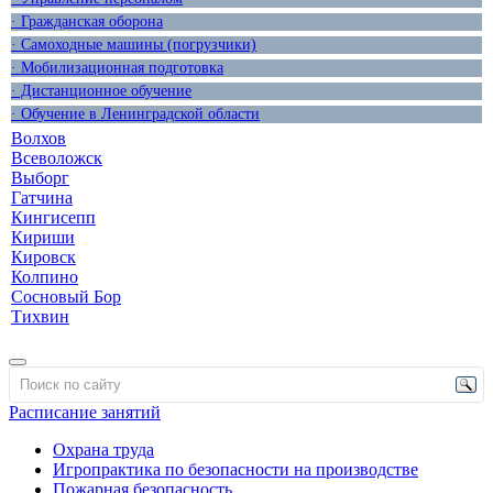
· Гражданская оборона
· Самоходные машины (погрузчики)
· Мобилизационная подготовка
· Дистанционное обучение
· Обучение в Ленинградской области
Волхов
Всеволожск
Выборг
Гатчина
Кингисепп
Кириши
Кировск
Колпино
Сосновый Бор
Тихвин
Расписание занятий
Охрана труда
Игропрактика по безопасности на производстве
Пожарная безопасность