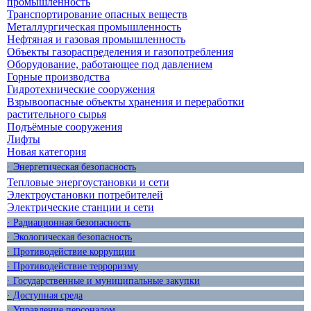
промышленность
Транспортирование опасных веществ
Металлургическая промышленность
Нефтяная и газовая промышленность
Объекты газораспределения и газопотребления
Оборудование, работающее под давлением
Горные производства
Гидротехнические сооружения
Взрывоопасные объекты хранения и переработки
растительного сырья
Подъёмные сооружения
Лифты
Новая категория
· Энергетическая безопасность
Тепловые энергоустановки и сети
Электроустановки потребителей
Электрические станции и сети
· Радиационная безопасность
· Экологическая безопасность
· Противодействие коррупции
· Противодействие терроризму
· Государственные и муниципальные закупки
· Доступная среда
· Управление персоналом