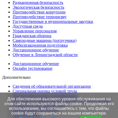
Радиационная безопасность
Экологическая безопасность
Противодействие коррупции
Противодействие терроризму
Государственные и муниципальные закупки
Доступная среда
Управление персоналом
Гражданская оборона
Самоходные машины (погрузчики)
Мобилизационная подготовка
Дистанционное обучение
Обучение в Ленинградской области
Дистанционное обучение
Онлайн тестирование
Дополнительно
Сведения об образовательной организации
Cпециальная оценка условий труда
Независимая оценка квалификации
Для обеспечения высокого уровня обслуживания на
Проверка подлинности протоколов в Едином портале
этом сайте используются файлы cookie. Продолжая его
Готовность документов ТАК
использование, вы соглашаетесь с тем, что файлы
Нормативные документы
cookie будут сохраняться на вашем компьютере.
Это интересно!