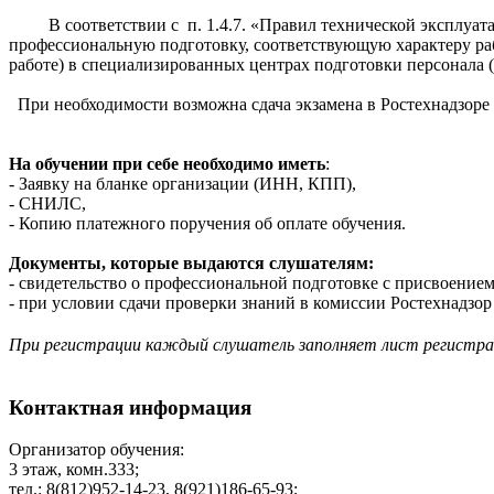
В соответствии с п. 1.4.7. «Правил технической эксплуата
профессиональную подготовку, соответствующую характеру ра
работе) в специализированных центрах подготовки персонала (
При необходимости возможна сдача экзамена в Ростехнадзоре 
На обучении при себе необходимо иметь
:
- Заявку на бланке организации (ИНН, КПП),
- СНИЛС,
- Копию платежного поручения об оплате обучения.
Документы, которые выдаются слушателям:
- cвидетельство о профессиональной подготовке с присвоени
- при условии сдачи проверки знаний в комиссии Ростехнадзор 
При регистрации каждый слушатель заполняет лист регистр
Контактная информация
Организатор обучения:
3 этаж, комн.333;
тел.: 8(812)952-14-23, 8(921)186-65-93;