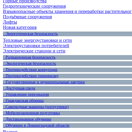
Горные производства
Гидротехнические сооружения
Взрывоопасные объекты хранения и переработки растительног
Подъёмные сооружения
Лифты
Новая категория
· Энергетическая безопасность
Тепловые энергоустановки и сети
Электроустановки потребителей
Электрические станции и сети
· Радиационная безопасность
· Экологическая безопасность
· Противодействие коррупции
· Противодействие терроризму
· Государственные и муниципальные закупки
· Доступная среда
· Управление персоналом
· Гражданская оборона
· Самоходные машины (погрузчики)
· Мобилизационная подготовка
· Дистанционное обучение
· Обучение в Ленинградской области
Волхов