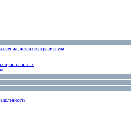
 специалистов по охране труда
ых пространствах
да
мышленность