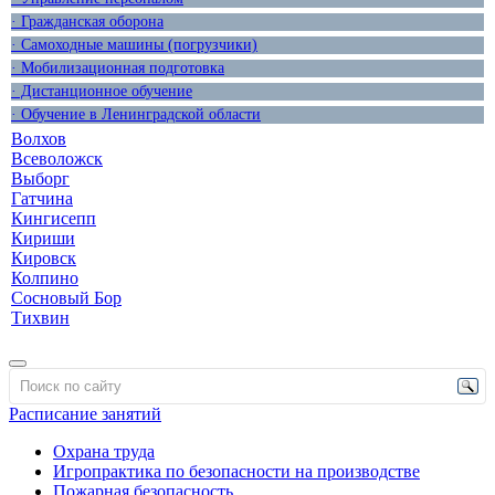
· Гражданская оборона
· Самоходные машины (погрузчики)
· Мобилизационная подготовка
· Дистанционное обучение
· Обучение в Ленинградской области
Волхов
Всеволожск
Выборг
Гатчина
Кингисепп
Кириши
Кировск
Колпино
Сосновый Бор
Тихвин
Расписание занятий
Охрана труда
Игропрактика по безопасности на производстве
Пожарная безопасность