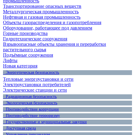
промышленность
Транспортирование опасных веществ
Металлургическая промышленность
Нефтяная и газовая промышленность
Объекты газораспределения и газопотребления
Оборудование, работающее под давлением
Горные производства
Гидротехнические сооружения
Взрывоопасные объекты хранения и переработки
растительного сырья
Подъёмные сооружения
Лифты
Новая категория
· Энергетическая безопасность
Тепловые энергоустановки и сети
Электроустановки потребителей
Электрические станции и сети
· Радиационная безопасность
· Экологическая безопасность
· Противодействие коррупции
· Противодействие терроризму
· Государственные и муниципальные закупки
· Доступная среда
· Управление персоналом