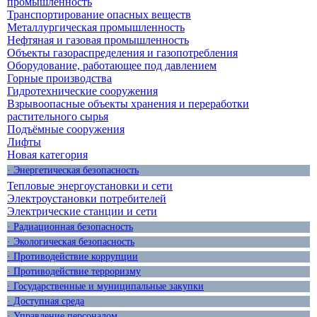
промышленность
Транспортирование опасных веществ
Металлургическая промышленность
Нефтяная и газовая промышленность
Объекты газораспределения и газопотребления
Оборудование, работающее под давлением
Горные производства
Гидротехнические сооружения
Взрывоопасные объекты хранения и переработки
растительного сырья
Подъёмные сооружения
Лифты
Новая категория
· Энергетическая безопасность
Тепловые энергоустановки и сети
Электроустановки потребителей
Электрические станции и сети
· Радиационная безопасность
· Экологическая безопасность
· Противодействие коррупции
· Противодействие терроризму
· Государственные и муниципальные закупки
· Доступная среда
· Управление персоналом