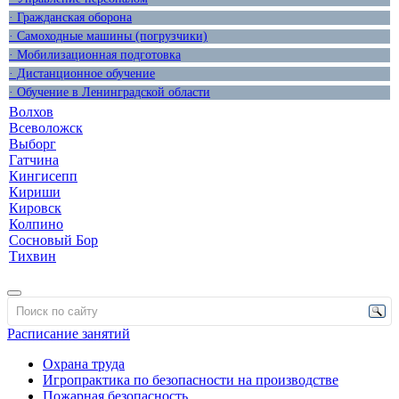
· Гражданская оборона
· Самоходные машины (погрузчики)
· Мобилизационная подготовка
· Дистанционное обучение
· Обучение в Ленинградской области
Волхов
Всеволожск
Выборг
Гатчина
Кингисепп
Кириши
Кировск
Колпино
Сосновый Бор
Тихвин
Расписание занятий
Охрана труда
Игропрактика по безопасности на производстве
Пожарная безопасность