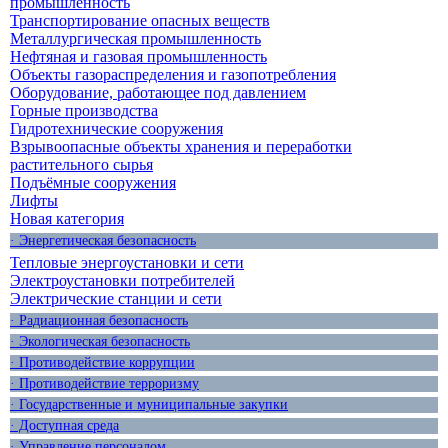
промышленность
Транспортирование опасных веществ
Металлургическая промышленность
Нефтяная и газовая промышленность
Объекты газораспределения и газопотребления
Оборудование, работающее под давлением
Горные производства
Гидротехнические сооружения
Взрывоопасные объекты хранения и переработки
растительного сырья
Подъёмные сооружения
Лифты
Новая категория
· Энергетическая безопасность
Тепловые энергоустановки и сети
Электроустановки потребителей
Электрические станции и сети
· Радиационная безопасность
· Экологическая безопасность
· Противодействие коррупции
· Противодействие терроризму
· Государственные и муниципальные закупки
· Доступная среда
· Управление персоналом