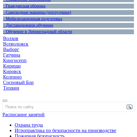
· Гражданская оборона
· Самоходные машины (погрузчики)
· Мобилизационная подготовка
· Дистанционное обучение
· Обучение в Ленинградской области
Волхов
Всеволожск
Выборг
Гатчина
Кингисепп
Кириши
Кировск
Колпино
Сосновый Бор
Тихвин
Расписание занятий
Охрана труда
Игропрактика по безопасности на производстве
Пожарная безопасность