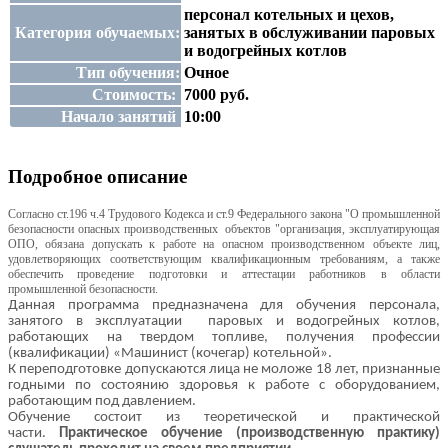
персонал котельных и цехов,
Категория обучаемых:
занятых в обслуживании паровых
и водогрейных котлов
Тип обучения:
Очное
Стоимость:
7000 руб.
Начало занятий
10:00
Подробное описание
Согласно ст.196 ч.4 Трудового Кодекса и ст.9 Федерального закона "О промышленной
безопасности опасных производственных объектов "организация, эксплуатирующая
ОПО, обязана допускать к работе на опасном производственном объекте лиц,
удовлетворяющих соответствующим квалификационным требованиям, а также
обеспечить проведение подготовки и аттестации работников в области
промышленной безопасности.
Данная программа предназначена для обучения персонала,
занятого в эксплуатации
паровых и водогрейных котлов,
работающих на твердом топливе,
получения профессии
(квалификации) «Машинист (кочегар) котельной».
К переподготовке допускаются лица не моложе 18 лет, признанные
годными по состоянию здоровья к работе с оборудованием,
работающим под давлением.
Обучение состоит из теоретической и практической
части.
Практическое обучение (производственную практику)