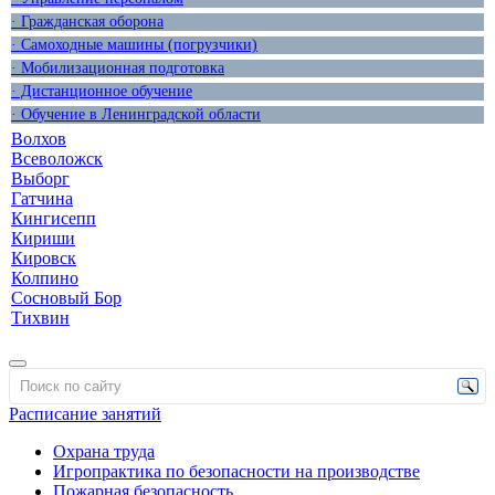
· Гражданская оборона
· Самоходные машины (погрузчики)
· Мобилизационная подготовка
· Дистанционное обучение
· Обучение в Ленинградской области
Волхов
Всеволожск
Выборг
Гатчина
Кингисепп
Кириши
Кировск
Колпино
Сосновый Бор
Тихвин
Расписание занятий
Охрана труда
Игропрактика по безопасности на производстве
Пожарная безопасность