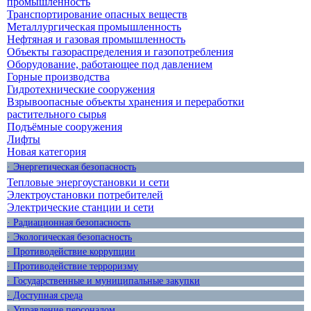
промышленность
Транспортирование опасных веществ
Металлургическая промышленность
Нефтяная и газовая промышленность
Объекты газораспределения и газопотребления
Оборудование, работающее под давлением
Горные производства
Гидротехнические сооружения
Взрывоопасные объекты хранения и переработки
растительного сырья
Подъёмные сооружения
Лифты
Новая категория
· Энергетическая безопасность
Тепловые энергоустановки и сети
Электроустановки потребителей
Электрические станции и сети
· Радиационная безопасность
· Экологическая безопасность
· Противодействие коррупции
· Противодействие терроризму
· Государственные и муниципальные закупки
· Доступная среда
· Управление персоналом