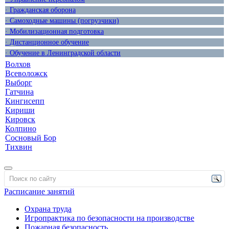
· Гражданская оборона
· Самоходные машины (погрузчики)
· Мобилизационная подготовка
· Дистанционное обучение
· Обучение в Ленинградской области
Волхов
Всеволожск
Выборг
Гатчина
Кингисепп
Кириши
Кировск
Колпино
Сосновый Бор
Тихвин
Расписание занятий
Охрана труда
Игропрактика по безопасности на производстве
Пожарная безопасность