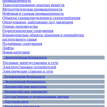
промышленность
Транспортирование опасных веществ
Металлургическая промышленность
Нефтяная и газовая промышленность
Объекты газораспределения и газопотребления
Оборудование, работающее под давлением
Горные производства
Гидротехнические сооружения
Взрывоопасные объекты хранения и переработки
растительного сырья
Подъёмные сооружения
Лифты
Новая категория
· Энергетическая безопасность
Тепловые энергоустановки и сети
Электроустановки потребителей
Электрические станции и сети
· Радиационная безопасность
· Экологическая безопасность
· Противодействие коррупции
· Противодействие терроризму
· Государственные и муниципальные закупки
· Доступная среда
· Управление персоналом