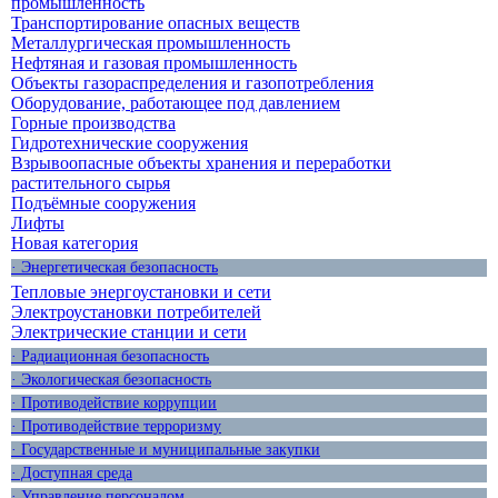
промышленность
Транспортирование опасных веществ
Металлургическая промышленность
Нефтяная и газовая промышленность
Объекты газораспределения и газопотребления
Оборудование, работающее под давлением
Горные производства
Гидротехнические сооружения
Взрывоопасные объекты хранения и переработки
растительного сырья
Подъёмные сооружения
Лифты
Новая категория
· Энергетическая безопасность
Тепловые энергоустановки и сети
Электроустановки потребителей
Электрические станции и сети
· Радиационная безопасность
· Экологическая безопасность
· Противодействие коррупции
· Противодействие терроризму
· Государственные и муниципальные закупки
· Доступная среда
· Управление персоналом