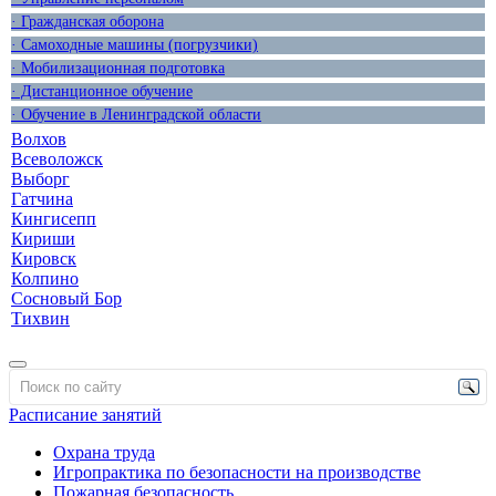
· Гражданская оборона
· Самоходные машины (погрузчики)
· Мобилизационная подготовка
· Дистанционное обучение
· Обучение в Ленинградской области
Волхов
Всеволожск
Выборг
Гатчина
Кингисепп
Кириши
Кировск
Колпино
Сосновый Бор
Тихвин
Расписание занятий
Охрана труда
Игропрактика по безопасности на производстве
Пожарная безопасность