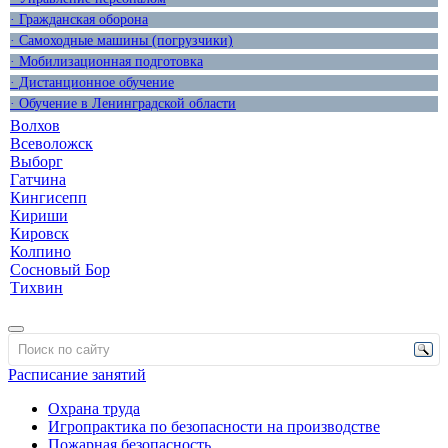
· Гражданская оборона
· Самоходные машины (погрузчики)
· Мобилизационная подготовка
· Дистанционное обучение
· Обучение в Ленинградской области
Волхов
Всеволожск
Выборг
Гатчина
Кингисепп
Кириши
Кировск
Колпино
Сосновый Бор
Тихвин
Расписание занятий
Охрана труда
Игропрактика по безопасности на производстве
Пожарная безопасность