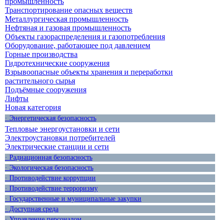
промышленность
Транспортирование опасных веществ
Металлургическая промышленность
Нефтяная и газовая промышленность
Объекты газораспределения и газопотребления
Оборудование, работающее под давлением
Горные производства
Гидротехнические сооружения
Взрывоопасные объекты хранения и переработки
растительного сырья
Подъёмные сооружения
Лифты
Новая категория
· Энергетическая безопасность
Тепловые энергоустановки и сети
Электроустановки потребителей
Электрические станции и сети
· Радиационная безопасность
· Экологическая безопасность
· Противодействие коррупции
· Противодействие терроризму
· Государственные и муниципальные закупки
· Доступная среда
· Управление персоналом