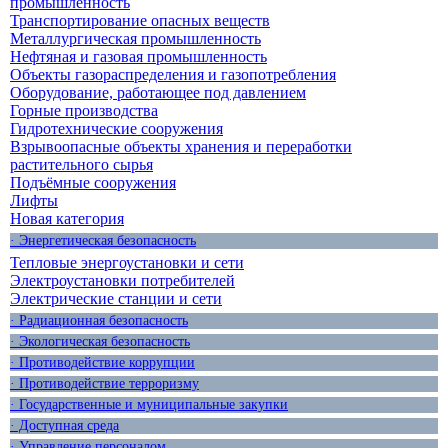
промышленность
Транспортирование опасных веществ
Металлургическая промышленность
Нефтяная и газовая промышленность
Объекты газораспределения и газопотребления
Оборудование, работающее под давлением
Горные производства
Гидротехнические сооружения
Взрывоопасные объекты хранения и переработки
растительного сырья
Подъёмные сооружения
Лифты
Новая категория
· Энергетическая безопасность
Тепловые энергоустановки и сети
Электроустановки потребителей
Электрические станции и сети
· Радиационная безопасность
· Экологическая безопасность
· Противодействие коррупции
· Противодействие терроризму
· Государственные и муниципальные закупки
· Доступная среда
· Управление персоналом