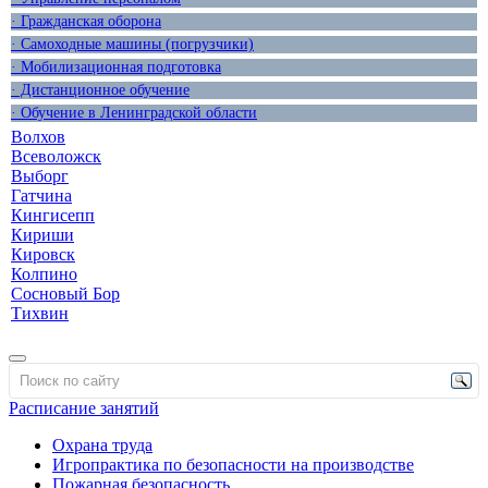
· Гражданская оборона
· Самоходные машины (погрузчики)
· Мобилизационная подготовка
· Дистанционное обучение
· Обучение в Ленинградской области
Волхов
Всеволожск
Выборг
Гатчина
Кингисепп
Кириши
Кировск
Колпино
Сосновый Бор
Тихвин
Расписание занятий
Охрана труда
Игропрактика по безопасности на производстве
Пожарная безопасность