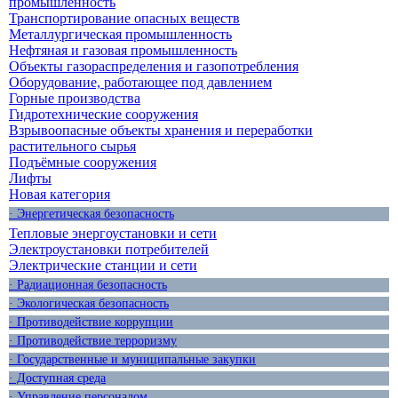
промышленность
Транспортирование опасных веществ
Металлургическая промышленность
Нефтяная и газовая промышленность
Объекты газораспределения и газопотребления
Оборудование, работающее под давлением
Горные производства
Гидротехнические сооружения
Взрывоопасные объекты хранения и переработки
растительного сырья
Подъёмные сооружения
Лифты
Новая категория
· Энергетическая безопасность
Тепловые энергоустановки и сети
Электроустановки потребителей
Электрические станции и сети
· Радиационная безопасность
· Экологическая безопасность
· Противодействие коррупции
· Противодействие терроризму
· Государственные и муниципальные закупки
· Доступная среда
· Управление персоналом