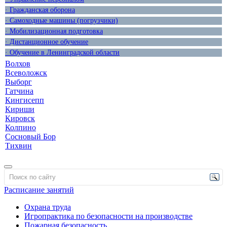
· Гражданская оборона
· Самоходные машины (погрузчики)
· Мобилизационная подготовка
· Дистанционное обучение
· Обучение в Ленинградской области
Волхов
Всеволожск
Выборг
Гатчина
Кингисепп
Кириши
Кировск
Колпино
Сосновый Бор
Тихвин
Расписание занятий
Охрана труда
Игропрактика по безопасности на производстве
Пожарная безопасность