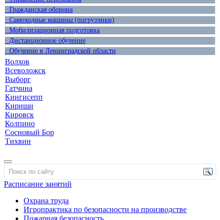
· Гражданская оборона
· Самоходные машины (погрузчики)
· Мобилизационная подготовка
· Дистанционное обучение
· Обучение в Ленинградской области
Волхов
Всеволожск
Выборг
Гатчина
Кингисепп
Кириши
Кировск
Колпино
Сосновый Бор
Тихвин
Расписание занятий
Охрана труда
Игропрактика по безопасности на производстве
Пожарная безопасность