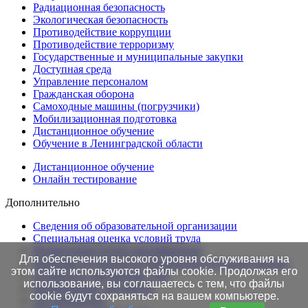
Радиационная безопасность
Экологическая безопасность
Противодействие коррупции
Противодействие терроризму
Государственные и муниципальные закупки
Доступная среда
Управление персоналом
Гражданская оборона
Самоходные машины (погрузчики)
Мобилизационная подготовка
Дистанционное обучение
Обучение в Ленинградской области
Дистанционное обучение
Онлайн тестирование
Дополнительно
Сведения об образовательной организации
Cпециальная оценка условий труда
Независимая оценка квалификации
Для обеспечения высокого уровня обслуживания на
Проверка подлинности протоколов в Едином портале
этом сайте используются файлы cookie. Продолжая его
Готовность документов ТАК
использование, вы соглашаетесь с тем, что файлы
Нормативные документы
cookie будут сохраняться на вашем компьютере.
Это интересно!