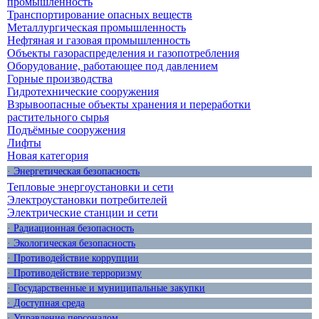
промышленность
Транспортирование опасных веществ
Металлургическая промышленность
Нефтяная и газовая промышленность
Объекты газораспределения и газопотребления
Оборудование, работающее под давлением
Горные производства
Гидротехнические сооружения
Взрывоопасные объекты хранения и переработки
растительного сырья
Подъёмные сооружения
Лифты
Новая категория
· Энергетическая безопасность
Тепловые энергоустановки и сети
Электроустановки потребителей
Электрические станции и сети
· Радиационная безопасность
· Экологическая безопасность
· Противодействие коррупции
· Противодействие терроризму
· Государственные и муниципальные закупки
· Доступная среда
· Управление персоналом