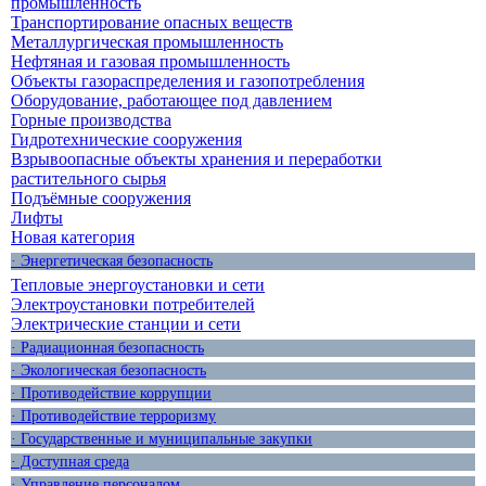
промышленность
Транспортирование опасных веществ
Металлургическая промышленность
Нефтяная и газовая промышленность
Объекты газораспределения и газопотребления
Оборудование, работающее под давлением
Горные производства
Гидротехнические сооружения
Взрывоопасные объекты хранения и переработки
растительного сырья
Подъёмные сооружения
Лифты
Новая категория
· Энергетическая безопасность
Тепловые энергоустановки и сети
Электроустановки потребителей
Электрические станции и сети
· Радиационная безопасность
· Экологическая безопасность
· Противодействие коррупции
· Противодействие терроризму
· Государственные и муниципальные закупки
· Доступная среда
· Управление персоналом