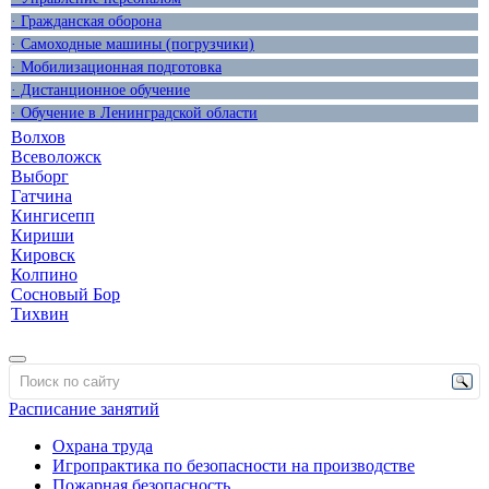
· Гражданская оборона
· Самоходные машины (погрузчики)
· Мобилизационная подготовка
· Дистанционное обучение
· Обучение в Ленинградской области
Волхов
Всеволожск
Выборг
Гатчина
Кингисепп
Кириши
Кировск
Колпино
Сосновый Бор
Тихвин
Расписание занятий
Охрана труда
Игропрактика по безопасности на производстве
Пожарная безопасность