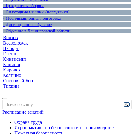
· Гражданская оборона
· Самоходные машины (погрузчики)
· Мобилизационная подготовка
· Дистанционное обучение
· Обучение в Ленинградской области
Волхов
Всеволожск
Выборг
Гатчина
Кингисепп
Кириши
Кировск
Колпино
Сосновый Бор
Тихвин
Расписание занятий
Охрана труда
Игропрактика по безопасности на производстве
Пожарная безопасность