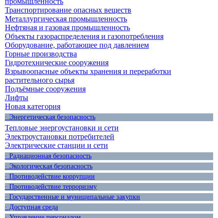
промышленность
Транспортирование опасных веществ
Металлургическая промышленность
Нефтяная и газовая промышленность
Объекты газораспределения и газопотребления
Оборудование, работающее под давлением
Горные производства
Гидротехнические сооружения
Взрывоопасные объекты хранения и переработки
растительного сырья
Подъёмные сооружения
Лифты
Новая категория
· Энергетическая безопасность
Тепловые энергоустановки и сети
Электроустановки потребителей
Электрические станции и сети
· Радиационная безопасность
· Экологическая безопасность
· Противодействие коррупции
· Противодействие терроризму
· Государственные и муниципальные закупки
· Доступная среда
· Управление персоналом