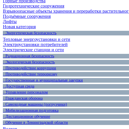
Горные производства
Гидротехнические сооружения
Взрывоопасные объекты хранения и переработки растительног
Подъёмные сооружения
Лифты
Новая категория
· Энергетическая безопасность
Тепловые энергоустановки и сети
Электроустановки потребителей
Электрические станции и сети
· Радиационная безопасность
· Экологическая безопасность
· Противодействие коррупции
· Противодействие терроризму
· Государственные и муниципальные закупки
· Доступная среда
· Управление персоналом
· Гражданская оборона
· Самоходные машины (погрузчики)
· Мобилизационная подготовка
· Дистанционное обучение
· Обучение в Ленинградской области
Волхов