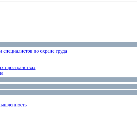
 специалистов по охране труда
ых пространствах
да
мышленность