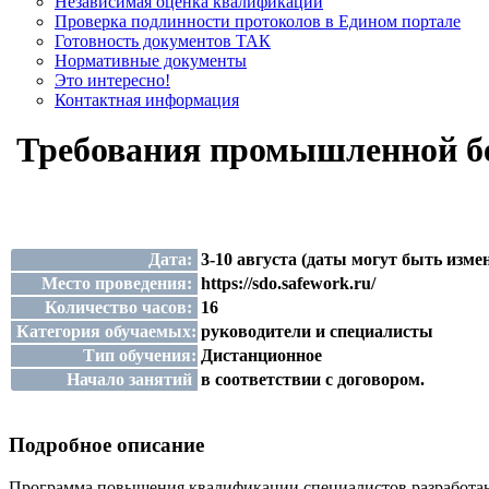
Независимая оценка квалификации
Проверка подлинности протоколов в Едином портале
Готовность документов ТАК
Нормативные документы
Это интересно!
Контактная информация
Требования промышленной без
Дата:
3-10 августа (даты могут быть изме
Место проведения:
https://sdo.safework.ru/
Количество часов:
16
Категория обучаемых:
руководители и специалисты
Тип обучения:
Дистанционное
Начало занятий
в соответствии с договором.
Подробное описание
Программа повышения квалификации специалистов разработана