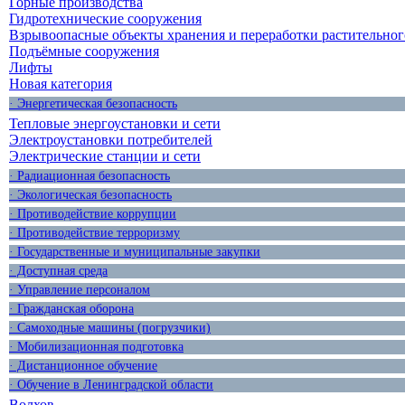
Горные производства
Гидротехнические сооружения
Взрывоопасные объекты хранения и переработки растительног
Подъёмные сооружения
Лифты
Новая категория
· Энергетическая безопасность
Тепловые энергоустановки и сети
Электроустановки потребителей
Электрические станции и сети
· Радиационная безопасность
· Экологическая безопасность
· Противодействие коррупции
· Противодействие терроризму
· Государственные и муниципальные закупки
· Доступная среда
· Управление персоналом
· Гражданская оборона
· Самоходные машины (погрузчики)
· Мобилизационная подготовка
· Дистанционное обучение
· Обучение в Ленинградской области
Волхов