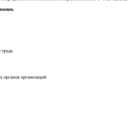
тников
.
 труда
х органов организаций