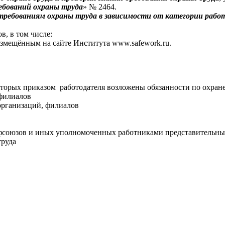
ребований охраны труда
» № 2464.
требованиям охраны труда в зависимости от категории рабо
в, в том числе:
азмещённым на сайте Института www.safework.ru.
оторых приказом работодателя возложены обязанности по охране
 филиалов
организаций, филиалов
офсоюзов и иных уполномоченных работниками представительны
труда