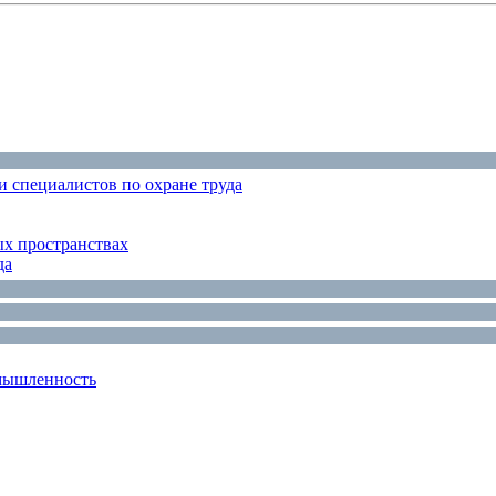
 специалистов по охране труда
ых пространствах
да
мышленность