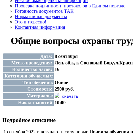
Независимая оценка квалификации
Проверка подлинности протоколов в Едином портале
Готовность документов ТАК
Нормативные документы
Это интересно!
Контактная информация
Общие вопросы охраны труд
Дата:
8 сентября
Место проведения:
Лен. обл., г. Сосновый Бор,ул.Крас
Количество часов:
16
Категория обучаемых:
Тип обучения:
Очное
Стоимость:
2500 руб.
Материалы:
скачать
Начало занятий
10:00
Подробное описание
1 сентября 2022 г. вступают в силу новые
Правила обучения п