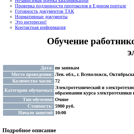
Независимая оценка квалификации
Проверка подлинности протоколов в Едином портале
Готовность документов ТАК
Нормативные документы
Это интересно!
Контактная информация
Обучение работник
э
Дата:
по заявкам
Место проведения:
Лен. обл., г. Всеволожск, Октябрьски
Количество часов:
72
Электротехнический и электротехно
Категория обучаемых:
образовании курса электротехники в
Тип обучения:
Очное
Стоимость:
5900 руб.
Начало занятий
10:00
Подробное описание