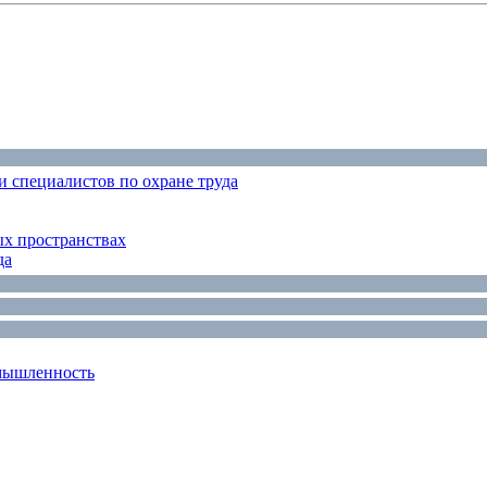
 специалистов по охране труда
ых пространствах
да
мышленность