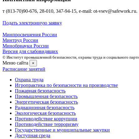
т (813-70)90-676, 28-010, 347-94-15, е-mаil: ot-vsev@safework.гu.
Подать электронную заявку
Минпросвещения России
Минтруд России
Минобрнауки России
Версия для слабовидящих
© Институт промышленной безопасности, охраны труда и социального партне
Меню сайта
×
Расписание занятий
Охрана труда
Игропрактика по безопасности на производстве
Пожарная безопасность
Промышленная безопасность
Энергетическая безопасность
Радиационная безопасность
Экологическая безопасность
Противодействие коррупции
Противодействие терроризму
Государственные и муниципальные закупки
Доступная среда