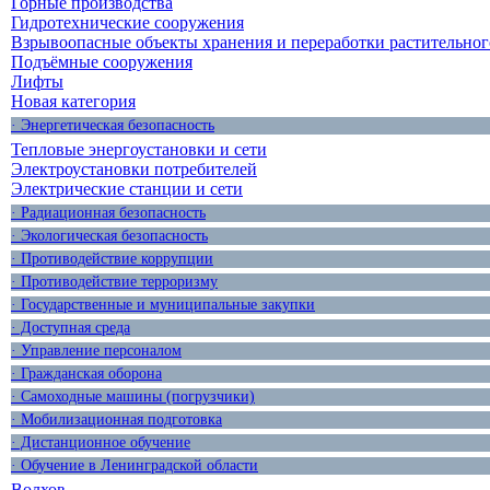
Горные производства
Гидротехнические сооружения
Взрывоопасные объекты хранения и переработки растительног
Подъёмные сооружения
Лифты
Новая категория
· Энергетическая безопасность
Тепловые энергоустановки и сети
Электроустановки потребителей
Электрические станции и сети
· Радиационная безопасность
· Экологическая безопасность
· Противодействие коррупции
· Противодействие терроризму
· Государственные и муниципальные закупки
· Доступная среда
· Управление персоналом
· Гражданская оборона
· Самоходные машины (погрузчики)
· Мобилизационная подготовка
· Дистанционное обучение
· Обучение в Ленинградской области
Волхов