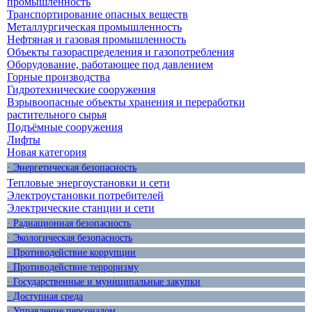
промышленность
Транспортирование опасных веществ
Металлургическая промышленность
Нефтяная и газовая промышленность
Объекты газораспределения и газопотребления
Оборудование, работающее под давлением
Горные производства
Гидротехнические сооружения
Взрывоопасные объекты хранения и переработки
растительного сырья
Подъёмные сооружения
Лифты
Новая категория
· Энергетическая безопасность
Тепловые энергоустановки и сети
Электроустановки потребителей
Электрические станции и сети
· Радиационная безопасность
· Экологическая безопасность
· Противодействие коррупции
· Противодействие терроризму
· Государственные и муниципальные закупки
· Доступная среда
· Управление персоналом