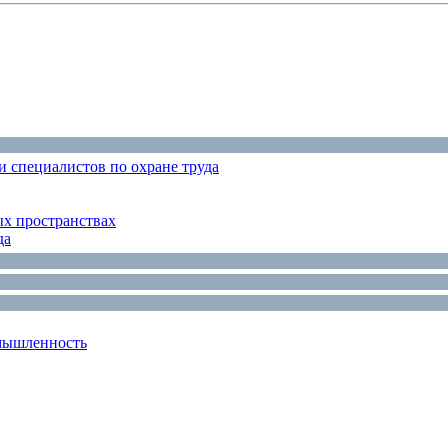
 специалистов по охране труда
ых пространствах
да
мышленность