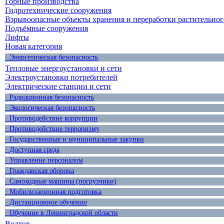
Горные производства
Гидротехнические сооружения
Взрывоопасные объекты хранения и переработки растительног
Подъёмные сооружения
Лифты
Новая категория
· Энергетическая безопасность
Тепловые энергоустановки и сети
Электроустановки потребителей
Электрические станции и сети
· Радиационная безопасность
· Экологическая безопасность
· Противодействие коррупции
· Противодействие терроризму
· Государственные и муниципальные закупки
· Доступная среда
· Управление персоналом
· Гражданская оборона
· Самоходные машины (погрузчики)
· Мобилизационная подготовка
· Дистанционное обучение
· Обучение в Ленинградской области
Волхов