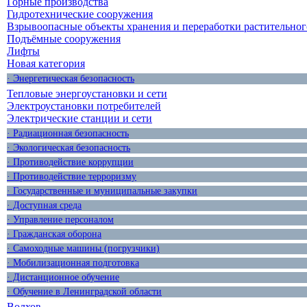
Горные производства
Гидротехнические сооружения
Взрывоопасные объекты хранения и переработки растительног
Подъёмные сооружения
Лифты
Новая категория
· Энергетическая безопасность
Тепловые энергоустановки и сети
Электроустановки потребителей
Электрические станции и сети
· Радиационная безопасность
· Экологическая безопасность
· Противодействие коррупции
· Противодействие терроризму
· Государственные и муниципальные закупки
· Доступная среда
· Управление персоналом
· Гражданская оборона
· Самоходные машины (погрузчики)
· Мобилизационная подготовка
· Дистанционное обучение
· Обучение в Ленинградской области
Волхов