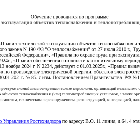
Обучение проводится по программе
 эксплуатация объектов теплоснабжения и теплопотребляющ
«
Правил технической эксплуатации объектов теплоснабжения и
го закона N 190-ФЗ "О теплоснабжении" от 27 июля 2010 г., Тр
 Российской Федерации», «Правила по охране труда при эксплуа
 № 924н, «Правил обеспечения готовности к отопительному перио
3 ноября 2024 г. N 2234, действует с 01.03.2025г., «Правил в
ов по производству электрической энергии, объектов электросет
30.01 2021г. № 85. с изм. Постановлением Правительства
РФ №17
роверке знаний теплоэнергетического персонала,
организаций независимо 
бъектов теплоснабжения и (или) теплопотребляющих установок, а также орг
ремонтом, техническим перевооружением, реконструкцией, консервацией, нал
о Управления Ростехнадзора
по адресу: В.О. 11 линия, д.64, 4 эт