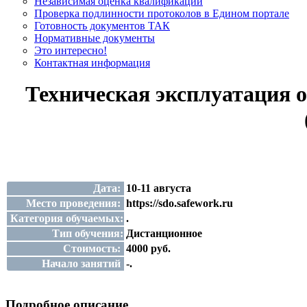
Независимая оценка квалификации
Проверка подлинности протоколов в Едином портале
Готовность документов ТАК
Нормативные документы
Это интересно!
Контактная информация
Техническая эксплуатация 
Дата:
10-11 августа
Место проведения:
https://sdo.safework.ru
Категория обучаемых:
.
Тип обучения:
Дистанционное
Стоимость:
4000 руб.
Начало занятий
-.
Подробное описание