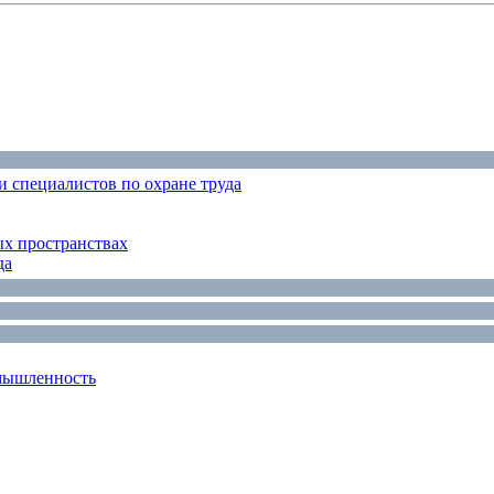
 специалистов по охране труда
ых пространствах
да
мышленность