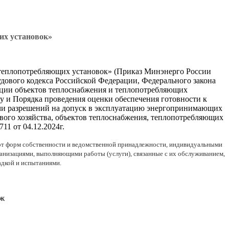
их установок»
 теплопотребляющих установок» (Приказ Минэнерго России
удового кодекса Российской Федерации, Федерального закона
тации объектов теплоснабжения и теплопотребляющих
ду и Порядка проведения оценки обеспечения готовности к
ыдачи разрешений на допуск в эксплуатацию энергопринимающих
евого хозяйства, объектов теплоснабжения, теплопотребляющих
11 от 04.12.2024г.
от форм собственности и ведомственной принадлежности, индивидуальными
анизациями, выполняющими работы (услуги), связанные с их обслуживанием,
адкой и испытаниями.
аж