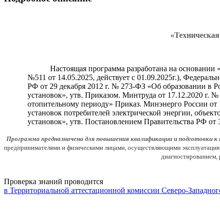
«Техническая
Настоящая программа разработана на основании 
№511 от 14.05.2025, действует
с 01.09.2025г.
),
Федерально
РФ от 29 декабря 2012 г. № 273-ФЗ «Об образовании в
установок», утв. Приказом. Минтруда от 17.12.2020 г.
отопительному периоду» Приказ. Минэнерго России от 1
установок потребителей электрической энергии, объект
установок», утв. Постановлением Правительства РФ от 
Программа предназначена для повышения квалификации и подготовки к п
предпринимателями и физическими лицами, осуществляющими эксплуатацию о
диагностированием, 
Проверка знаний проводится
в Территориальной аттестационной комиссии Северо-Западног