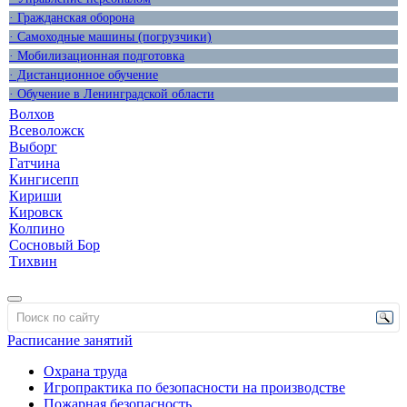
· Гражданская оборона
· Самоходные машины (погрузчики)
· Мобилизационная подготовка
· Дистанционное обучение
· Обучение в Ленинградской области
Волхов
Всеволожск
Выборг
Гатчина
Кингисепп
Кириши
Кировск
Колпино
Сосновый Бор
Тихвин
Расписание занятий
Охрана труда
Игропрактика по безопасности на производстве
Пожарная безопасность