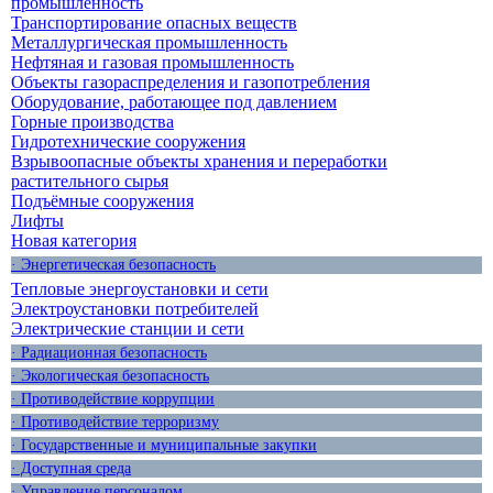
промышленность
Транспортирование опасных веществ
Металлургическая промышленность
Нефтяная и газовая промышленность
Объекты газораспределения и газопотребления
Оборудование, работающее под давлением
Горные производства
Гидротехнические сооружения
Взрывоопасные объекты хранения и переработки
растительного сырья
Подъёмные сооружения
Лифты
Новая категория
· Энергетическая безопасность
Тепловые энергоустановки и сети
Электроустановки потребителей
Электрические станции и сети
· Радиационная безопасность
· Экологическая безопасность
· Противодействие коррупции
· Противодействие терроризму
· Государственные и муниципальные закупки
· Доступная среда
· Управление персоналом