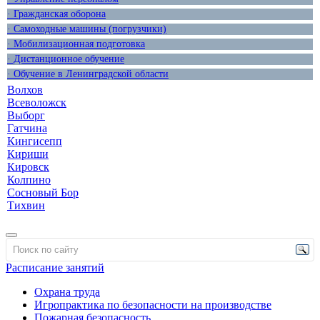
· Гражданская оборона
· Самоходные машины (погрузчики)
· Мобилизационная подготовка
· Дистанционное обучение
· Обучение в Ленинградской области
Волхов
Всеволожск
Выборг
Гатчина
Кингисепп
Кириши
Кировск
Колпино
Сосновый Бор
Тихвин
Расписание занятий
Охрана труда
Игропрактика по безопасности на производстве
Пожарная безопасность