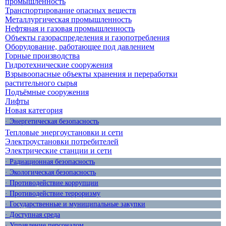
промышленность
Транспортирование опасных веществ
Металлургическая промышленность
Нефтяная и газовая промышленность
Объекты газораспределения и газопотребления
Оборудование, работающее под давлением
Горные производства
Гидротехнические сооружения
Взрывоопасные объекты хранения и переработки
растительного сырья
Подъёмные сооружения
Лифты
Новая категория
· Энергетическая безопасность
Тепловые энергоустановки и сети
Электроустановки потребителей
Электрические станции и сети
· Радиационная безопасность
· Экологическая безопасность
· Противодействие коррупции
· Противодействие терроризму
· Государственные и муниципальные закупки
· Доступная среда
· Управление персоналом