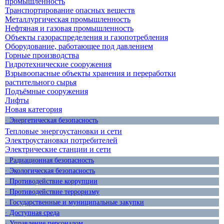
промышленность
Транспортирование опасных веществ
Металлургическая промышленность
Нефтяная и газовая промышленность
Объекты газораспределения и газопотребления
Оборудование, работающее под давлением
Горные производства
Гидротехнические сооружения
Взрывоопасные объекты хранения и переработки
растительного сырья
Подъёмные сооружения
Лифты
Новая категория
· Энергетическая безопасность
Тепловые энергоустановки и сети
Электроустановки потребителей
Электрические станции и сети
· Радиационная безопасность
· Экологическая безопасность
· Противодействие коррупции
· Противодействие терроризму
· Государственные и муниципальные закупки
· Доступная среда
· Управление персоналом