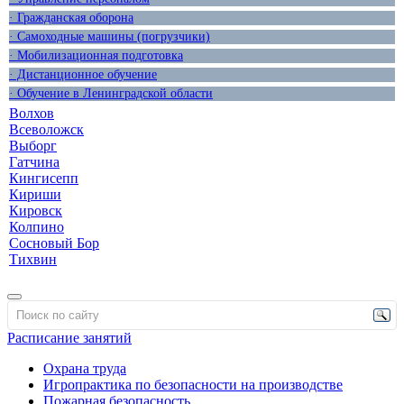
· Гражданская оборона
· Самоходные машины (погрузчики)
· Мобилизационная подготовка
· Дистанционное обучение
· Обучение в Ленинградской области
Волхов
Всеволожск
Выборг
Гатчина
Кингисепп
Кириши
Кировск
Колпино
Сосновый Бор
Тихвин
Расписание занятий
Охрана труда
Игропрактика по безопасности на производстве
Пожарная безопасность