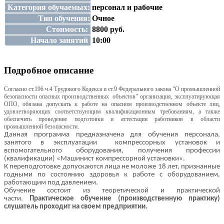
Категория обучаемых:
персонал и рабочие
Тип обучения:
Очное
Стоимость:
8800 руб.
Начало занятий
10:00
Подробное описание
Согласно ст.196 ч.4 Трудового Кодекса и ст.9 Федерального закона "О промышленной
безопасности опасных производственных объектов" организация, эксплуатирующая
ОПО, обязана допускать к работе на опасном производственном объекте лиц,
удовлетворяющих соответствующим квалификационным требованиям, а также
обеспечить проведение подготовки и аттестации работников в области
промышленной безопасности.
Данная программа предназначена для обучения персонала,
занятого
в эксплуатации
компрессорных установок и
вспомогательного оборудования
, получения профессии
(квалификации) «Машинист компрессорной установки».
К переподготовке допускаются лица не моложе 18 лет, признанные
годными по состоянию здоровья к работе с оборудованием,
работающим под давлением.
Обучение состоит из теоретической и практической
части.
Практическое обучение (производственную практику)
слушатель проходит на своем предприятии.