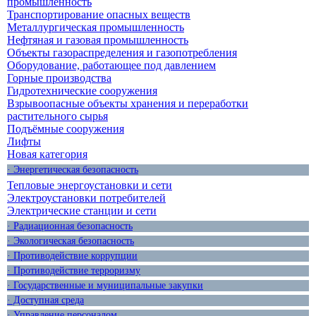
промышленность
Транспортирование опасных веществ
Металлургическая промышленность
Нефтяная и газовая промышленность
Объекты газораспределения и газопотребления
Оборудование, работающее под давлением
Горные производства
Гидротехнические сооружения
Взрывоопасные объекты хранения и переработки
растительного сырья
Подъёмные сооружения
Лифты
Новая категория
· Энергетическая безопасность
Тепловые энергоустановки и сети
Электроустановки потребителей
Электрические станции и сети
· Радиационная безопасность
· Экологическая безопасность
· Противодействие коррупции
· Противодействие терроризму
· Государственные и муниципальные закупки
· Доступная среда
· Управление персоналом