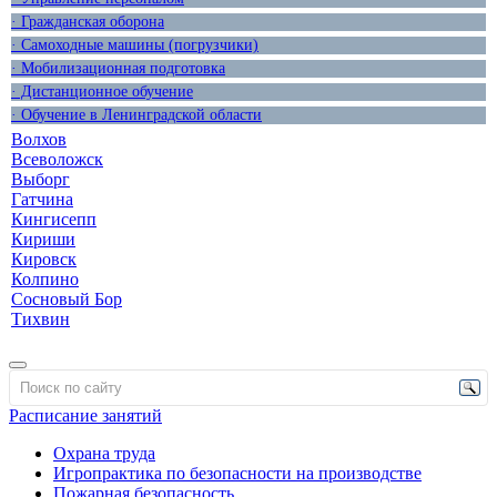
· Гражданская оборона
· Самоходные машины (погрузчики)
· Мобилизационная подготовка
· Дистанционное обучение
· Обучение в Ленинградской области
Волхов
Всеволожск
Выборг
Гатчина
Кингисепп
Кириши
Кировск
Колпино
Сосновый Бор
Тихвин
Расписание занятий
Охрана труда
Игропрактика по безопасности на производстве
Пожарная безопасность