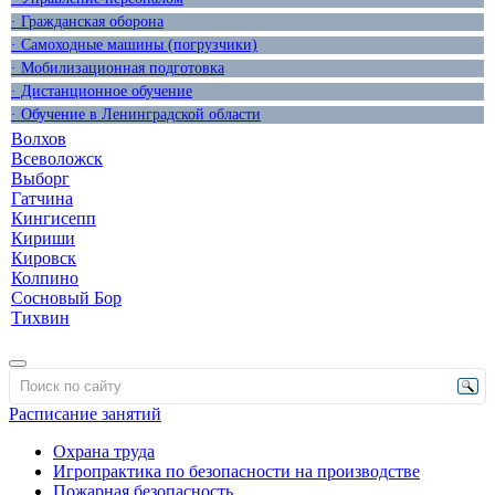
· Гражданская оборона
· Самоходные машины (погрузчики)
· Мобилизационная подготовка
· Дистанционное обучение
· Обучение в Ленинградской области
Волхов
Всеволожск
Выборг
Гатчина
Кингисепп
Кириши
Кировск
Колпино
Сосновый Бор
Тихвин
Расписание занятий
Охрана труда
Игропрактика по безопасности на производстве
Пожарная безопасность