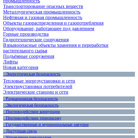
промышленность
Транспортирование опасных веществ
Металлургическая промышленность
Нефтяная и газовая промышленность
Объекты газораспределения и газопотребления
Оборудование, работающее под давлением
Горные производства
Гидротехнические сооружения
Взрывоопасные объекты хранения и переработки
растительного сырья
Подъёмные сооружения
Лифты
Новая категория
· Энергетическая безопасность
Тепловые энергоустановки и сети
Электроустановки потребителей
Электрические станции и сети
· Радиационная безопасность
· Экологическая безопасность
· Противодействие коррупции
· Противодействие терроризму
· Государственные и муниципальные закупки
· Доступная среда
· Управление персоналом