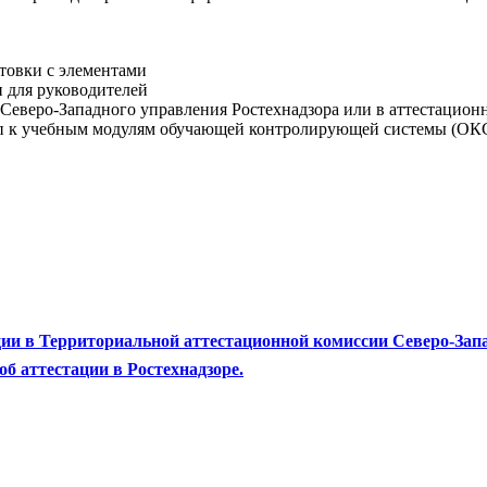
товки с элементами
 для руководителей
Северо-Западного управления Ростехнадзора или в аттестацион
п к учебным модулям обучающей контролирующей системы (ОКС
ии в Территориальной аттестационной комиссии Северо-Запа
б аттестации в Ростехнадзоре.