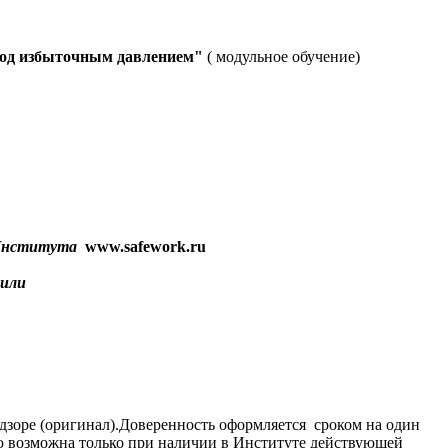
под избыточным давлением"
( модульное обучение)
т Института
www.safework.ru
 или
адзоре (оригинал).Доверенность оформляется сроком на один
цию возможна только при наличии в Институте действующей