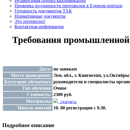
Независимая оценка квалификации
Проверка подлинности протоколов в Едином портале
Готовность документов ТАК
Нормативные документы
Это интересно!
Контактная информация
Требования промышленной б
Дата:
по заявкам
Место проведения:
Лен. обл., г. Кингисепп, ул.Октябрьск
Категория обучаемых:
руководители и специалисты орган
Тип обучения:
Очное
Стоимость:
2300 руб.
Материалы:
скачать
Начало занятий
10. 00 регистрация с 9.30.
Подробное описание