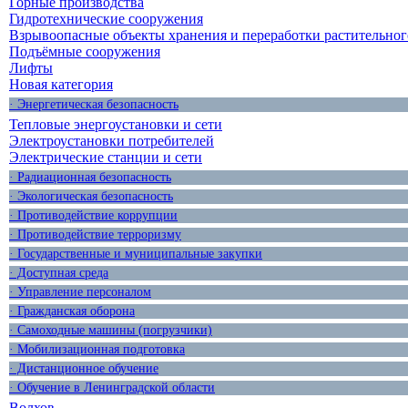
Горные производства
Гидротехнические сооружения
Взрывоопасные объекты хранения и переработки растительног
Подъёмные сооружения
Лифты
Новая категория
· Энергетическая безопасность
Тепловые энергоустановки и сети
Электроустановки потребителей
Электрические станции и сети
· Радиационная безопасность
· Экологическая безопасность
· Противодействие коррупции
· Противодействие терроризму
· Государственные и муниципальные закупки
· Доступная среда
· Управление персоналом
· Гражданская оборона
· Самоходные машины (погрузчики)
· Мобилизационная подготовка
· Дистанционное обучение
· Обучение в Ленинградской области
Волхов