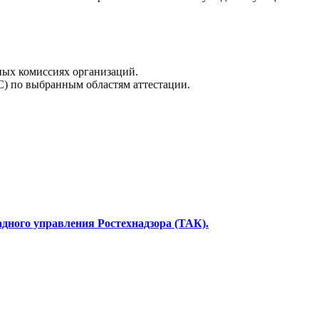
ных комиссиях организаций.
) по выбранным областям аттестации.
дного управления Ростехнадзора (ТАК).