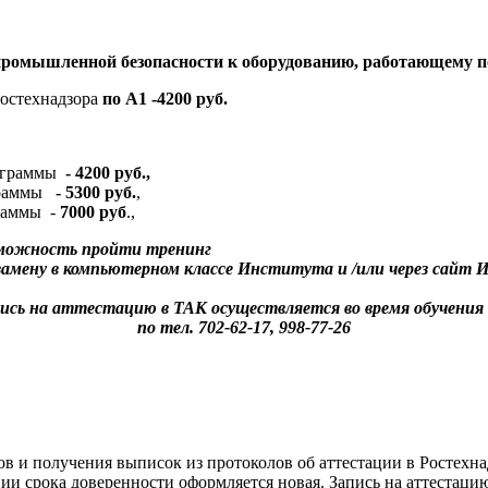
ромышленной безопасности к оборудованию, работающему 
остехнадзора
по
А1 -4200 руб.
ограммы
- 4200 руб.,
граммы
- 5300 руб.
,
раммы
-
7000 руб
.,
зможность пройти тренинг
кзамену в компьютерном классе Института и /или через сай
ись на аттестацию в ТАК осуществляется во время обучения
по тел. 702-62-17, 998-77-26
в и получения выписок из протоколов об аттестации в Ростехн
ении срока доверенности оформляется новая. Запись на аттеста