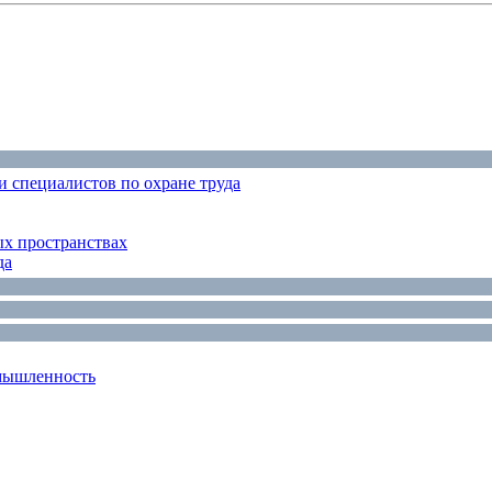
 специалистов по охране труда
ых пространствах
да
мышленность