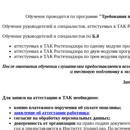
Обучение проводится по программе
"Требования п
Обучение руководителей и специалистов, аттестуемых в ТАК Р
Обучение руководителей и специалистов по
Б.8
аттестуемых в ТАК Ростехнадзора по одному модулю пр
аттестуемых в ТАК Ростехнадзора по двум модулям про
аттестуемых в ТАК Ростехнадзора по трем модулям прог
После окончания обучения слушателям предоставляется во
и тестовую подготовку к э
Зап
Для записи на аттестацию в ТАК необходимо:
копию платежного поручения об уплате пошлины;
заявление об аттестации работника
;
cогласие на обработку персональных данных;
доверенность от организации
на право подачи документо
год и предоставляется в Институт 1(один) раз. По истеч