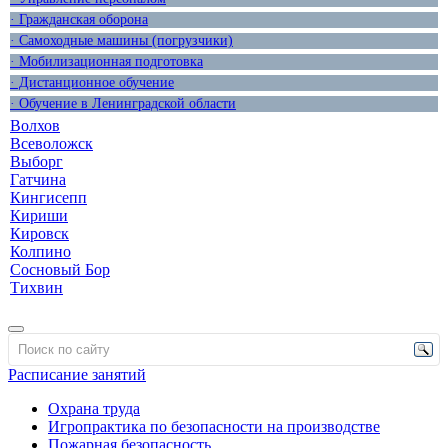
· Гражданская оборона
· Самоходные машины (погрузчики)
· Мобилизационная подготовка
· Дистанционное обучение
· Обучение в Ленинградской области
Волхов
Всеволожск
Выборг
Гатчина
Кингисепп
Кириши
Кировск
Колпино
Сосновый Бор
Тихвин
Расписание занятий
Охрана труда
Игропрактика по безопасности на производстве
Пожарная безопасность