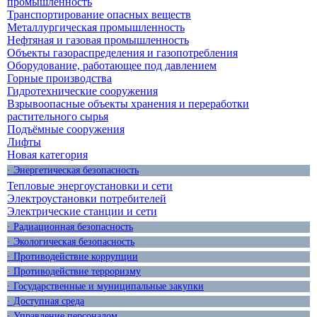
промышленность
Транспортирование опасных веществ
Металлургическая промышленность
Нефтяная и газовая промышленность
Объекты газораспределения и газопотребления
Оборудование, работающее под давлением
Горные производства
Гидротехнические сооружения
Взрывоопасные объекты хранения и переработки
растительного сырья
Подъёмные сооружения
Лифты
Новая категория
· Энергетическая безопасность
Тепловые энергоустановки и сети
Электроустановки потребителей
Электрические станции и сети
· Радиационная безопасность
· Экологическая безопасность
· Противодействие коррупции
· Противодействие терроризму
· Государственные и муниципальные закупки
· Доступная среда
· Управление персоналом