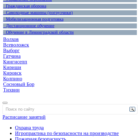
· Гражданская оборона
· Самоходные машины (погрузчики)
· Мобилизационная подготовка
· Дистанционное обучение
· Обучение в Ленинградской области
Волхов
Всеволожск
Выборг
Гатчина
Кингисепп
Кириши
Кировск
Колпино
Сосновый Бор
Тихвин
Расписание занятий
Охрана труда
Игропрактика по безопасности на производстве
Пожарная безопасность