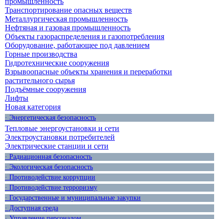
промышленность
Транспортирование опасных веществ
Металлургическая промышленность
Нефтяная и газовая промышленность
Объекты газораспределения и газопотребления
Оборудование, работающее под давлением
Горные производства
Гидротехнические сооружения
Взрывоопасные объекты хранения и переработки
растительного сырья
Подъёмные сооружения
Лифты
Новая категория
· Энергетическая безопасность
Тепловые энергоустановки и сети
Электроустановки потребителей
Электрические станции и сети
· Радиационная безопасность
· Экологическая безопасность
· Противодействие коррупции
· Противодействие терроризму
· Государственные и муниципальные закупки
· Доступная среда
· Управление персоналом