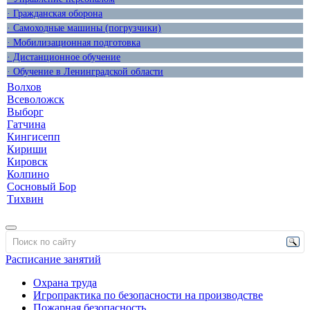
· Гражданская оборона
· Самоходные машины (погрузчики)
· Мобилизационная подготовка
· Дистанционное обучение
· Обучение в Ленинградской области
Волхов
Всеволожск
Выборг
Гатчина
Кингисепп
Кириши
Кировск
Колпино
Сосновый Бор
Тихвин
Расписание занятий
Охрана труда
Игропрактика по безопасности на производстве
Пожарная безопасность