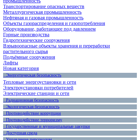
промышленность
Транспортирование опасных веществ
Металлургическая промышленность
Нефтяная и газовая промышленность
Объекты газораспределения и газопотребления
Оборудование, работающее под давлением
Горные производства
Гидротехнические сооружения
Взрывоопасные объекты хранения и переработки
растительного сырья
Подъёмные сооружения
Лифты
Новая категория
· Энергетическая безопасность
Тепловые энергоустановки и сети
Электроустановки потребителей
Электрические станции и сети
· Радиационная безопасность
· Экологическая безопасность
· Противодействие коррупции
· Противодействие терроризму
· Государственные и муниципальные закупки
· Доступная среда
· Управление персоналом