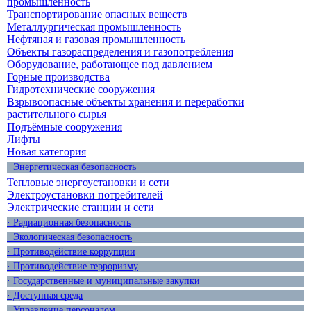
промышленность
Транспортирование опасных веществ
Металлургическая промышленность
Нефтяная и газовая промышленность
Объекты газораспределения и газопотребления
Оборудование, работающее под давлением
Горные производства
Гидротехнические сооружения
Взрывоопасные объекты хранения и переработки
растительного сырья
Подъёмные сооружения
Лифты
Новая категория
· Энергетическая безопасность
Тепловые энергоустановки и сети
Электроустановки потребителей
Электрические станции и сети
· Радиационная безопасность
· Экологическая безопасность
· Противодействие коррупции
· Противодействие терроризму
· Государственные и муниципальные закупки
· Доступная среда
· Управление персоналом