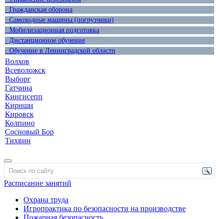
· Гражданская оборона
· Самоходные машины (погрузчики)
· Мобилизационная подготовка
· Дистанционное обучение
· Обучение в Ленинградской области
Волхов
Всеволожск
Выборг
Гатчина
Кингисепп
Кириши
Кировск
Колпино
Сосновый Бор
Тихвин
Расписание занятий
Охрана труда
Игропрактика по безопасности на производстве
Пожарная безопасность