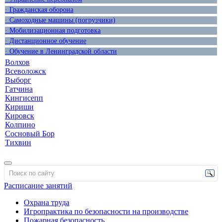
· Гражданская оборона
· Самоходные машины (погрузчики)
· Мобилизационная подготовка
· Дистанционное обучение
· Обучение в Ленинградской области
Волхов
Всеволожск
Выборг
Гатчина
Кингисепп
Кириши
Кировск
Колпино
Сосновый Бор
Тихвин
Расписание занятий
Охрана труда
Игропрактика по безопасности на производстве
Пожарная безопасность