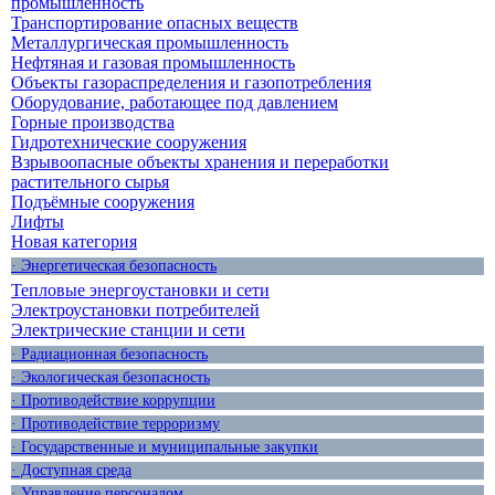
промышленность
Транспортирование опасных веществ
Металлургическая промышленность
Нефтяная и газовая промышленность
Объекты газораспределения и газопотребления
Оборудование, работающее под давлением
Горные производства
Гидротехнические сооружения
Взрывоопасные объекты хранения и переработки
растительного сырья
Подъёмные сооружения
Лифты
Новая категория
· Энергетическая безопасность
Тепловые энергоустановки и сети
Электроустановки потребителей
Электрические станции и сети
· Радиационная безопасность
· Экологическая безопасность
· Противодействие коррупции
· Противодействие терроризму
· Государственные и муниципальные закупки
· Доступная среда
· Управление персоналом