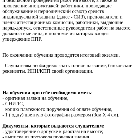
и безопасное проведением работ на высоте, а также за
проведение инструктажей; работники, проводящие
обслуживание и периодический осмотр средств
индивидуальной защиты (далее - СИЗ), преподаватели и
члены аттестационных комиссий, работники, выдающие
наряд-допуск, ответственные руководители работ на высоте,
должностные лица, в полномочия которых входит
утверждение ППР.
По окончании обучения проводится итоговый экзамен.
Слушателям необходимо знать точное название, банковские
реквизиты, ИНН/КПП своей организации.
На обучении при себе необходимо иметь
:
- оригинал заявки на обучение,
- СНИЛС,
- копию платежного поручения об оплате обучения,
- 1 ( одну) цветную фотографии размером (3см Х 4 см).
Документы, которые выдаются слушателям:
- удостоверение о допуске к работам на высоте;
- выписка из протокола проверки знания.