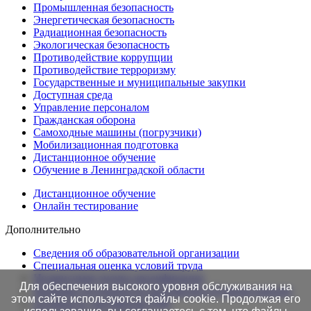
Промышленная безопасность
Энергетическая безопасность
Радиационная безопасность
Экологическая безопасность
Противодействие коррупции
Противодействие терроризму
Государственные и муниципальные закупки
Доступная среда
Управление персоналом
Гражданская оборона
Самоходные машины (погрузчики)
Мобилизационная подготовка
Дистанционное обучение
Обучение в Ленинградской области
Дистанционное обучение
Онлайн тестирование
Дополнительно
Сведения об образовательной организации
Cпециальная оценка условий труда
Независимая оценка квалификации
Для обеспечения высокого уровня обслуживания на
Проверка подлинности протоколов в Едином портале
этом сайте используются файлы cookie. Продолжая его
Готовность документов ТАК