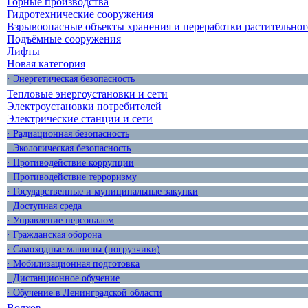
Горные производства
Гидротехнические сооружения
Взрывоопасные объекты хранения и переработки растительног
Подъёмные сооружения
Лифты
Новая категория
· Энергетическая безопасность
Тепловые энергоустановки и сети
Электроустановки потребителей
Электрические станции и сети
· Радиационная безопасность
· Экологическая безопасность
· Противодействие коррупции
· Противодействие терроризму
· Государственные и муниципальные закупки
· Доступная среда
· Управление персоналом
· Гражданская оборона
· Самоходные машины (погрузчики)
· Мобилизационная подготовка
· Дистанционное обучение
· Обучение в Ленинградской области
Волхов