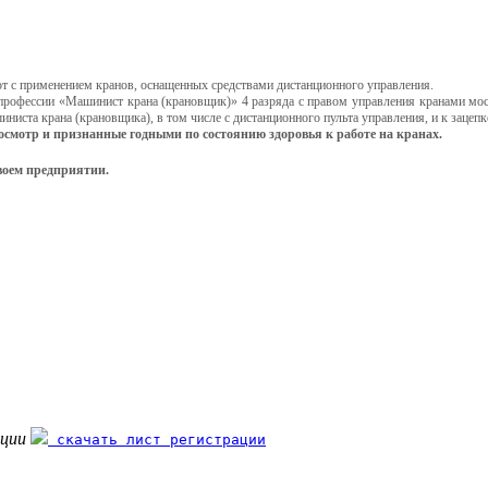
от с применением кранов, оснащенных средствами дистанционного управления.
профессии «Машинист крана (крановщик)» 4 разряда с правом управления кранами мос
ста крана (крановщика), в том числе с дистанционного пульта управления, и к зацепке
досмотр и признанные годными по состоянию здоровья к работе на кранах.
воем предприятии.
ации
скачать лист регистрации