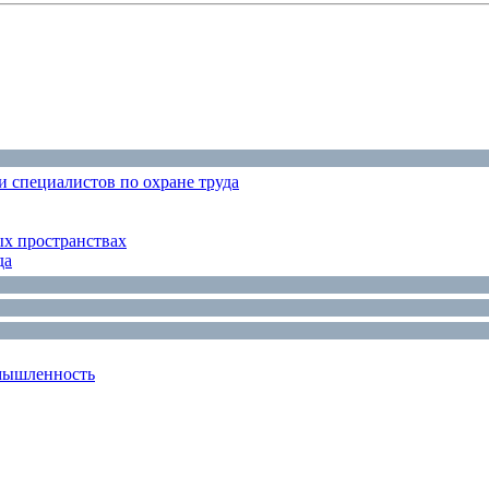
 специалистов по охране труда
ых пространствах
да
мышленность