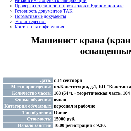
Независимая оценка квалификации
Проверка подлинности протоколов в Едином портале
Готовность документов ТАК
Нормативные документы
Это интересно!
Контактная информация
Машинист крана (крано
оснащенным
Дата:
с 14 сентября
Место проведения:
пл.Конституции, д.1, БЦ "Константа
Количество часов:
168 (64 ч. - теоретическая часть, 
Форма обучения:
очная
Категория обучаемых:
персонал и рабочие
Тип обучения:
Очное
Стоимость:
15000 руб.
Начало занятий
10.00 регистрация с 9.30.