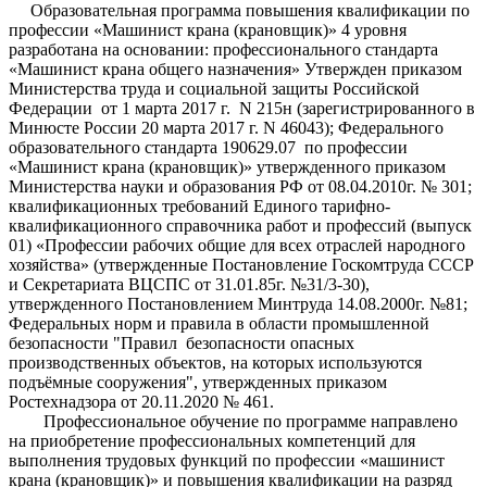
Образовательная программа повышения квалификации по
профессии «Машинист крана (крановщик)» 4 уровня
разработана на основании: профессионального стандарта
«Машинист крана общего назначения» Утвержден приказом
Министерства труда и социальной защиты Российской
Федерации от 1 марта 2017 г. N 215н (зарегистрированного в
Минюсте России 20 марта 2017 г. N 46043); Федерального
образовательного стандарта 190629.07 по профессии
«Машинист крана (крановщик)» утвержденного приказом
Министерства науки и образования РФ от 08.04.2010г. № 301;
квалификационных требований Единого тарифно-
квалификационного справочника работ и профессий (выпуск
01) «Профессии рабочих общие для всех отраслей народного
хозяйства» (утвержденные Постановление Госкомтруда СССР
и Секретариата ВЦСПС от 31.01.85г. №31/3-30),
утвержденного Постановлением Минтруда 14.08.2000г. №81;
Федеральных норм и правила в области промышленной
безопасности "Правил безопасности опасных
производственных объектов, на которых используются
подъёмные сооружения", утвержденных приказом
Ростехнадзора от 20.11.2020 № 461.
Профессиональное обучение по программе направлено
на приобретение профессиональных компетенций для
выполнения трудовых функций по профессии «машинист
крана (крановщик)» и повышения квалификации на разряд