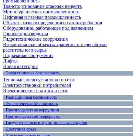
промышленность
Транспортирование опасных веществ
Металлургическая промышленность
Нефтяная и газовая промышленность
Объекты газораспределения и газопотребления
Оборудование, работающее под давлением
Горные производства
Гидротехнические сооружения
Взрывоопасные объекты хранения и переработки
растительного сырья
Подъёмные сооружения
Лифты
Новая категория
· Энергетическая безопасность
Тепловые энергоустановки и сети
Электроустановки потребителей
Электрические станции и сети
· Радиационная безопасность
· Экологическая безопасность
· Противодействие коррупции
· Противодействие терроризму
· Государственные и муниципальные закупки
· Доступная среда
· Управление персоналом