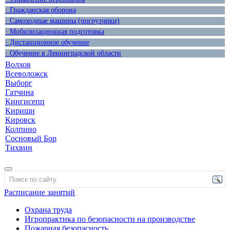
· Гражданская оборона
· Самоходные машины (погрузчики)
· Мобилизационная подготовка
· Дистанционное обучение
· Обучение в Ленинградской области
Волхов
Всеволожск
Выборг
Гатчина
Кингисепп
Кириши
Кировск
Колпино
Сосновый Бор
Тихвин
Расписание занятий
Охрана труда
Игропрактика по безопасности на производстве
Пожарная безопасность